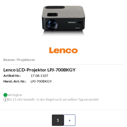
Beamer / Projektoren
Lenco LCD-Projektor LPJ-700BKGY
Artikel-Nr.:
17.08.1107
Herst.-Art.-Nr.:
LPJ-700BKGY
Verfügbar
Bis 15 Uhr bestellt - in der Regel noch am selben Tag versendet
1
»