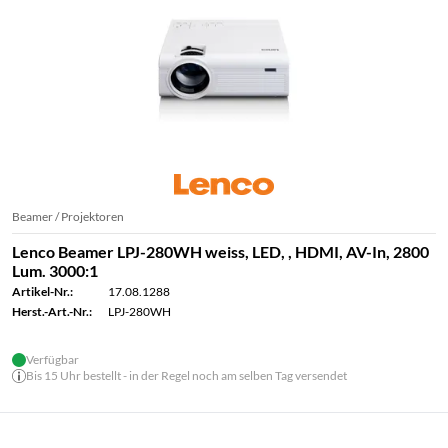
Beamer / Projektoren
Lenco Beamer LPJ-280WH weiss, LED, , HDMI, AV-In, 2800
Lum. 3000:1
Artikel-Nr.:
17.08.1288
Herst.-Art.-Nr.:
LPJ-280WH
Verfügbar
Bis 15 Uhr bestellt - in der Regel noch am selben Tag versendet