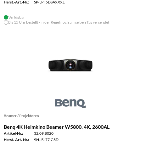
Herst.-Art.-Nr.:
SP-LPF5DSAXXXE
Verfügbar
Bis 15 Uhr bestellt - in der Regel noch am selben Tag versendet
Beamer / Projektoren
Benq 4K Heimkino Beamer W5800, 4K, 2600AL
Artikel-Nr.:
32.09.8020
Herst.-Art.-Nr.:
9H.JSL77.G8D