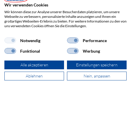
Wir verwenden Cookies
Wir können diese zur Analyse unserer Besucherdaten platzieren, um unsere
Webseite zu verbessern, personalisierte Inhalte anzuzeigen und Ihnen ein
großartiges Webseiten-Erlebnis zu bieten. Für weitere Informationen zu den von
uns verwendeten Cookies öffnen Sie die Einstellungen.
Notwendig
Performance
Funktional
Werbung
ADRESSE
SECOMP AG
Alle akzeptieren
Einstellungen speichern
Grindelstrasse 6
8303 Bassersdorf
Ablehnen
Nein, anpassen
+41 44 511 87 10
verkauf@secomp.ch