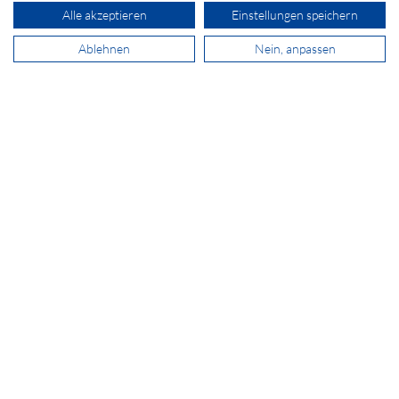
Alle akzeptieren
Einstellungen speichern
ADRESSE
SECOMP AG
Ablehnen
Nein, anpassen
Grindelstrasse 6
8303 Bassersdorf
+41 44 511 87 10
verkauf@secomp.ch
Newsletter abonnieren