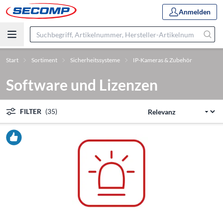
Anmelden
Start
Sortiment
Sicherheitssysteme
IP-Kameras & Zubehör
Software und Lizenzen
FILTER
(35)