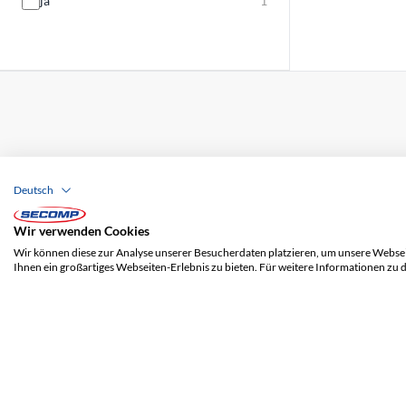
ja
1
ADRESSE
SECOMP AG
Deutsch
Grindelstrasse 6
8303 Bassersdorf
Wir verwenden Cookies
Wir können diese zur Analyse unserer Besucherdaten platzieren, um unsere Webseit
Ihnen ein großartiges Webseiten-Erlebnis zu bieten. Für weitere Informationen zu 