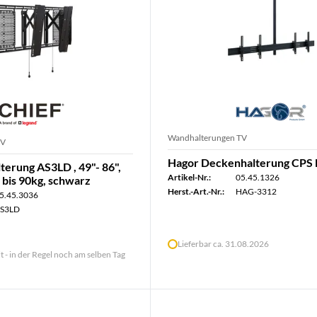
Wandhalterungen TV
TV
Hagor Deckenhalterung CPS 
terung AS3LD , 49"- 86",
Artikel-Nr.:
05.45.1326
 bis 90kg, schwarz
Herst.-Art.-Nr.:
HAG-3312
5.45.3036
S3LD
Lieferbar ca. 31.08.2026
lt - in der Regel noch am selben Tag