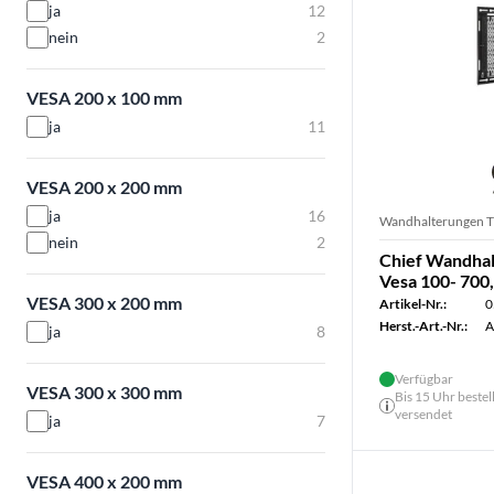
ja
12
nein
2
VESA 200 x 100 mm
ja
11
VESA 200 x 200 mm
ja
16
Wandhalterungen 
nein
2
Chief Wandhal
Vesa 100- 700,
VESA 300 x 200 mm
Artikel-Nr.:
0
Herst.-Art.-Nr.:
A
ja
8
Verfügbar
VESA 300 x 300 mm
Bis 15 Uhr bestel
versendet
ja
7
VESA 400 x 200 mm