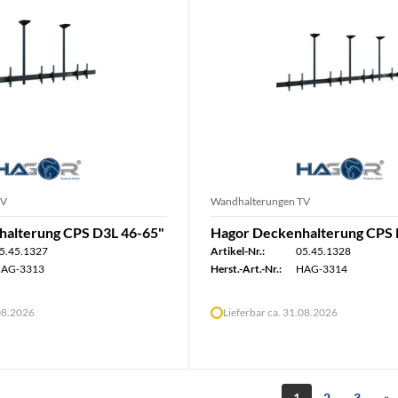
TV
Wandhalterungen TV
halterung CPS D3L 46-65"
Hagor Deckenhalterung CPS 
5.45.1327
Artikel-Nr.:
05.45.1328
AG-3313
Herst.-Art.-Nr.:
HAG-3314
.08.2026
Lieferbar ca. 31.08.2026
1
2
3
»