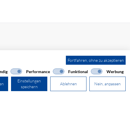
Fortfahren, ohne zu akzeptieren
41 44 511 87 10
verkauf@secomp.ch
ndig
Performance
Funktional
Werbung
Einstellungen
ren
Ablehnen
Nein, anpassen
speichern