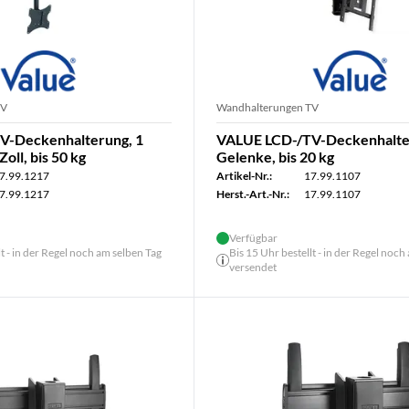
TV
Wandhalterungen TV
V-Deckenhalterung, 1
VALUE LCD-/TV-Deckenhalte
Zoll, bis 50 kg
Gelenke, bis 20 kg
7.99.1217
Artikel-Nr.:
17.99.1107
7.99.1217
Herst.-Art.-Nr.:
17.99.1107
Verfügbar
lt - in der Regel noch am selben Tag
Bis 15 Uhr bestellt - in der Regel noch
versendet