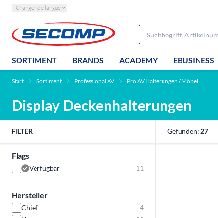
Changer de langue
SORTIMENT
BRANDS
ACADEMY
EBUSINESS
Start
Sortiment
Professional AV
Pro AV Halterungen / Möbel
Display Deckenhalterungen
FILTER
Gefunden:
27
Flags
Verfügbar
11
Hersteller
Chief
4