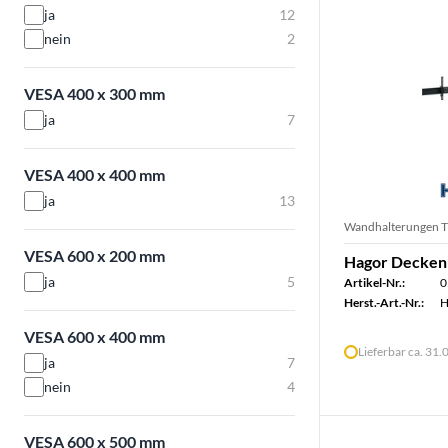
ja
12
nein
2
VESA 400 x 300 mm
ja
7
VESA 400 x 400 mm
ja
13
Wandhalterungen 
VESA 600 x 200 mm
Hagor Decken
ja
5
Artikel-Nr.:
0
Herst.-Art.-Nr.:
H
VESA 600 x 400 mm
Lieferbar ca. 31
ja
7
nein
4
VESA 600 x 500 mm