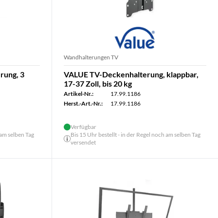
Wandhalterungen TV
rung, 3
VALUE TV-Deckenhalterung, klappbar,
17-37 Zoll, bis 20 kg
Artikel-Nr.:
17.99.1186
Herst.-Art.-Nr.:
17.99.1186
Verfügbar
 am selben Tag
Bis 15 Uhr bestellt - in der Regel noch am selben Tag
versendet