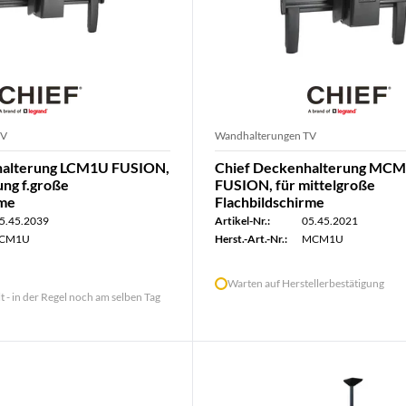
TV
Wandhalterungen TV
halterung LCM1U FUSION,
Chief Deckenhalterung MC
ng f.große
FUSION, für mittelgroße
rme
Flachbildschirme
5.45.2039
Artikel-Nr.:
05.45.2021
LCM1U
Herst.-Art.-Nr.:
MCM1U
Warten auf Herstellerbestätigung
lt - in der Regel noch am selben Tag