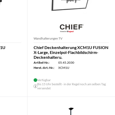
Wandhalterungen TV
M1U
Chief Deckenhalterung XCM1U FUSION
X-Large, Einzelpol-Flachbildschirm-
Deckenhalteru.
Artikel-Nr.:
05.45.2030
Herst.-Art.-Nr.:
XCM1U
Verfügbar
Bis 15 Uhr bestellt - in der Regel noch am selben Tag
versendet