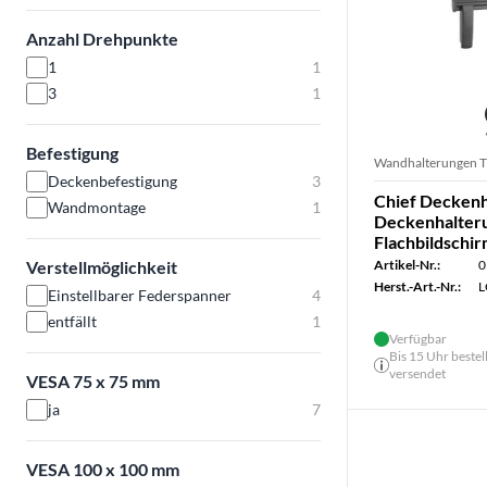
Anzahl Drehpunkte
1
1
3
1
Befestigung
Wandhalterungen 
Deckenbefestigung
3
Chief Decken
Wandmontage
1
Deckenhalteru
Flachbildschi
Verstellmöglichkeit
Artikel-Nr.:
0
Herst.-Art.-Nr.:
Einstellbarer Federspanner
4
entfällt
1
Verfügbar
Bis 15 Uhr bestel
versendet
VESA 75 x 75 mm
ja
7
VESA 100 x 100 mm