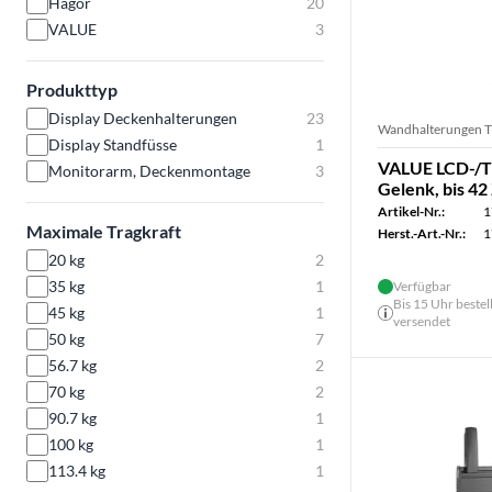
Hagor
20
VALUE
3
Produkttyp
Display Deckenhalterungen
23
Wandhalterungen 
Display Standfüsse
1
VALUE LCD-/T
Monitorarm, Deckenmontage
3
Gelenk, bis 42 
Artikel-Nr.:
1
Maximale Tragkraft
Herst.-Art.-Nr.:
1
20 kg
2
35 kg
1
Verfügbar
Bis 15 Uhr bestel
45 kg
1
versendet
50 kg
7
56.7 kg
2
70 kg
2
90.7 kg
1
100 kg
1
113.4 kg
1