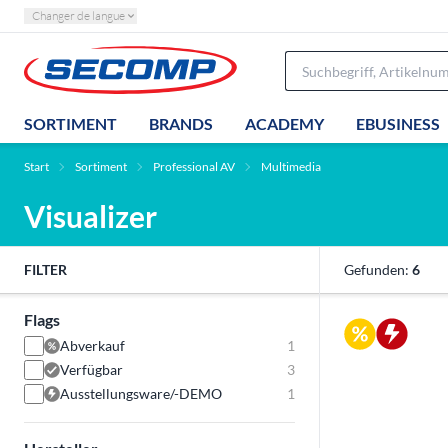
Changer de langue
SORTIMENT
BRANDS
ACADEMY
EBUSINESS
Start
Sortiment
Professional AV
Multimedia
Visualizer
FILTER
Gefunden:
6
Flags
Abverkauf
1
Verfügbar
3
Ausstellungsware/-DEMO
1