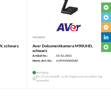
Visualizer
, schwarz
Aver Dokumentkamera M90UHD,
schwarz
Artikel-Nr.:
05.42.2003
Herst.-Art.-Nr.:
61PM500000AF
Verfügbar
Bis 15 Uhr bestellt - in der Regel noch am selben Tag
versendet