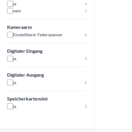
ja
4
nein
1
Kameraarm
Einstellbarer Federspanner
6
Digitaler Eingang
ja
4
Digitaler Ausgang
ja
6
Speicherkartenslot
ja
2