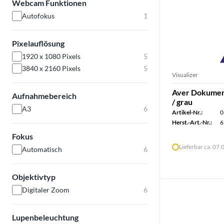
Webcam Funktionen
Autofokus
1
Pixelauflösung
1920 x 1080 Pixels
5
3840 x 2160 Pixels
5
Visualizer
Aver Dokume
Aufnahmebereich
/ grau
A3
6
Artikel-Nr.:
0
Herst.-Art.-Nr.:
6
Fokus
Lieferbar ca. 07
Automatisch
6
Objektivtyp
Digitaler Zoom
6
Lupenbeleuchtung