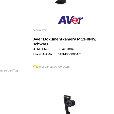
Visualizer
Aver Dokumentkamera M11-8MV,
schwarz
Artikel-Nr.:
05.42.2004
Herst.-Art.-Nr.:
61PM030000AC
Lieferbar ca. 07.09.2026
 am selben Tag