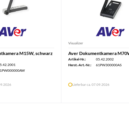
Visualizer
ntkamera M15W, schwarz
Aver Dokumentkamera M70W
Artikel-Nr.:
05.42.2002
5.42.2001
Herst.-Art.-Nr.:
61PW300000AS
1PW000000AW
.09.2026
Lieferbar ca. 07.09.2026