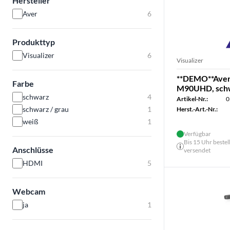
Hersteller
Aver
6
Produkttyp
Visualizer
6
Visualizer
**DEMO**Ave
Farbe
M90UHD, sch
schwarz
4
Artikel-Nr.:
0
schwarz / grau
1
Herst.-Art.-Nr.:
weiß
1
Verfügbar
Bis 15 Uhr bestel
Anschlüsse
versendet
HDMI
5
Webcam
ja
1