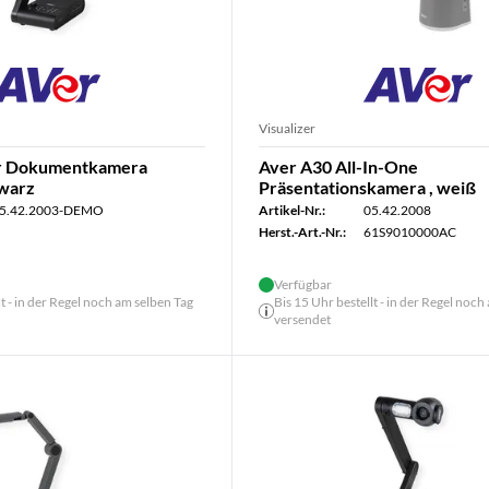
Visualizer
r Dokumentkamera
Aver A30 All-In-One
warz
Präsentationskamera , weiß
5.42.2003-DEMO
Artikel-Nr.:
05.42.2008
Herst.-Art.-Nr.:
61S9010000AC
Verfügbar
lt - in der Regel noch am selben Tag
Bis 15 Uhr bestellt - in der Regel noch
versendet