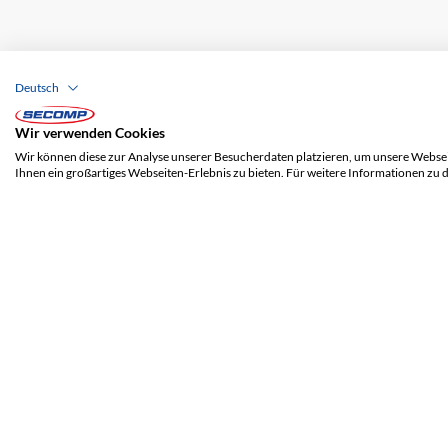
Deutsch
ADRESSE
SECOMP AG
Wir verwenden Cookies
Grindelstrasse 6
Wir können diese zur Analyse unserer Besucherdaten platzieren, um unsere Webseit
8303 Bassersdorf
Ihnen ein großartiges Webseiten-Erlebnis zu bieten. Für weitere Informationen zu 