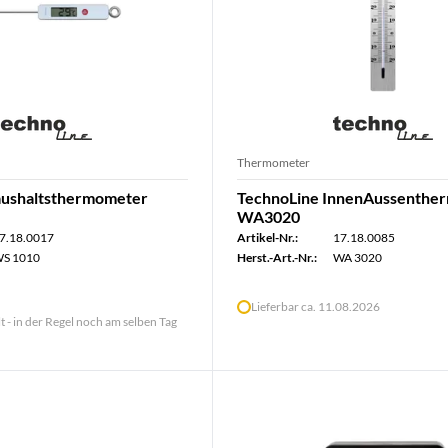
Thermometer
aushaltsthermometer
TechnoLine InnenAussenthe
WA3020
7.18.0017
Artikel-Nr.:
17.18.0085
S 1010
Herst.-Art.-Nr.:
WA 3020
Lieferbar ca. 11.08.2026
lt - in der Regel noch am selben Tag