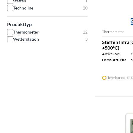
Steffen
1
Technoline
20
Produkttyp
Thermometer
Thermometer
22
Wetterstation
3
Steffen Infra
+500°C)
Artikel-Nr.:
1
Herst.-Art.-Nr.:
5
Lieferbar ca. 12