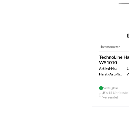
Thermometer
TechnoLine H
WS1010
Artikel-Nr.:
1
Herst.-Art.-Nr.:
W
Verfügbar
Bis 15 Uhr bestel
versendet