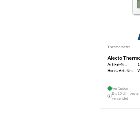
Thermometer
Alecto Therm
Artikel-Nr.:
1
Herst.-Art.-Nr.:
W
Verfügbar
Bis 15 Uhr bestel
versendet