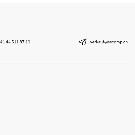
41 44 511 87 10
verkauf@secomp.ch