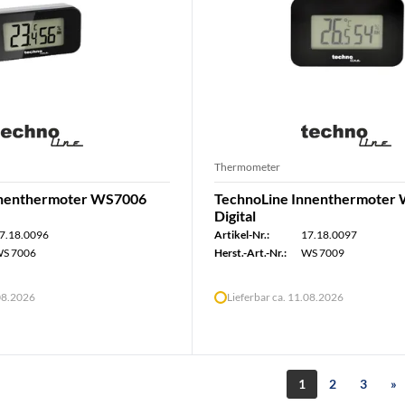
Thermometer
nnenthermoter WS7006
TechnoLine Innenthermoter
Digital
7.18.0096
Artikel-Nr.:
17.18.0097
S 7006
Herst.-Art.-Nr.:
WS 7009
.08.2026
Lieferbar ca. 11.08.2026
1
2
3
»