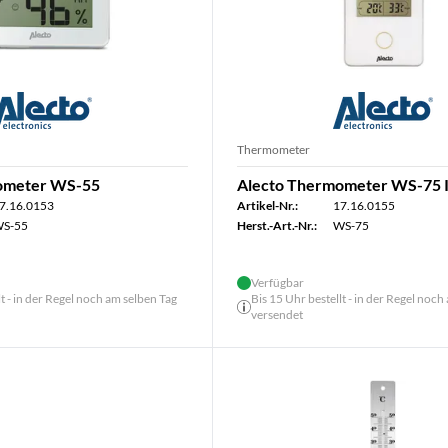
Thermometer
ometer WS-55
Alecto Thermometer WS-75 
7.16.0153
Artikel-Nr.:
17.16.0155
S-55
Herst.-Art.-Nr.:
WS-75
Verfügbar
lt - in der Regel noch am selben Tag
Bis 15 Uhr bestellt - in der Regel noch
versendet