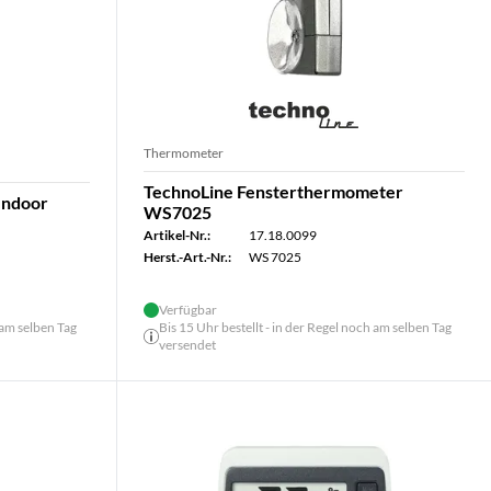
Thermometer
TechnoLine Fensterthermometer
Indoor
WS7025
Artikel-Nr.:
17.18.0099
Herst.-Art.-Nr.:
WS 7025
Verfügbar
 am selben Tag
Bis 15 Uhr bestellt - in der Regel noch am selben Tag
versendet