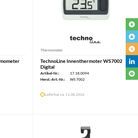
Thermometer
rmometer
TechnoLine Innenthermoter WS7002
Digital
Artikel-Nr.:
17.18.0094
Herst.-Art.-Nr.:
WS 7002
Lieferbar ca. 11.08.2026