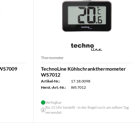
Thermometer
 WS7009
TechnoLine Kühlschrankthermometer
WS7012
Artikel-Nr.:
17.18.0098
Herst.-Art.-Nr.:
WS 7012
Verfügbar
Bis 15 Uhr bestellt - in der Regel noch am selben Tag
versendet