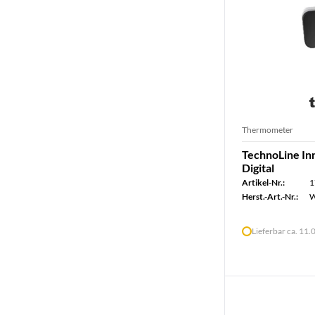
Thermometer
TechnoLine I
Digital
Artikel-Nr.:
1
Herst.-Art.-Nr.:
W
Lieferbar ca. 11