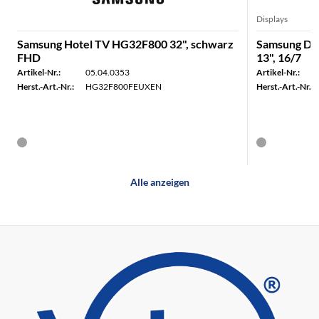
Displays
Samsung Hotel TV HG32F800 32", schwarz
Samsung Dig
FHD
13", 16/7
Artikel-Nr.:
05.04.0353
Artikel-Nr.:
Herst.-Art.-Nr.:
HG32F800FEUXEN
Herst.-Art.-Nr.:
Alle anzeigen