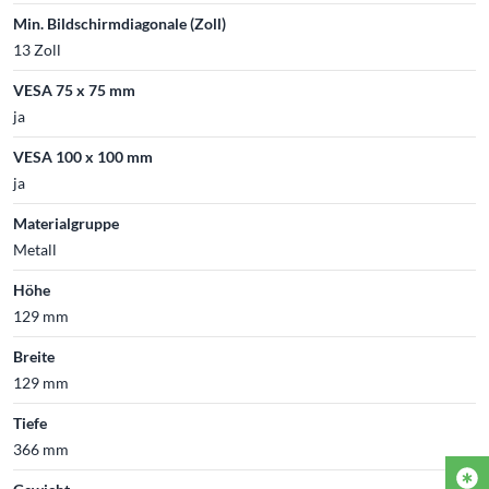
Min. Bildschirmdiagonale (Zoll)
13 Zoll
VESA 75 x 75 mm
ja
VESA 100 x 100 mm
ja
Materialgruppe
Metall
Höhe
129 mm
Breite
129 mm
Tiefe
366 mm