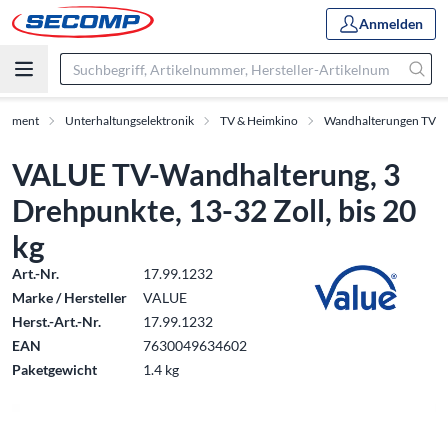
Anmelden
rtiment
Unterhaltungselektronik
TV & Heimkino
Wandhalterungen TV
VALUE TV-Wandhalterung, 3
Drehpunkte, 13-32 Zoll, bis 20
kg
Art.-Nr.
17.99.1232
Marke / Hersteller
VALUE
Herst.-Art.-Nr.
17.99.1232
EAN
7630049634602
Paketgewicht
1.4 kg