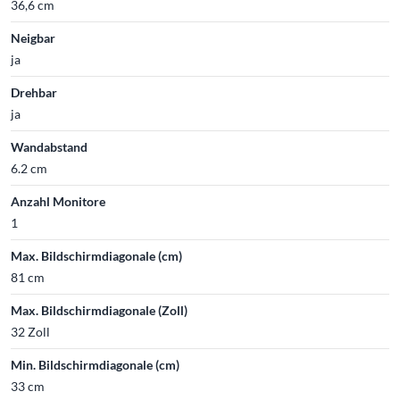
36,6 cm
Neigbar
ja
Drehbar
ja
Wandabstand
6.2 cm
Anzahl Monitore
1
Max. Bildschirmdiagonale (cm)
81 cm
Max. Bildschirmdiagonale (Zoll)
32 Zoll
Min. Bildschirmdiagonale (cm)
33 cm