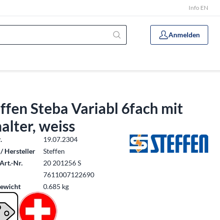
Info EN
Anmelden
ffen Steba Variabl 6fach mit
alter, weiss
.
19.07.2304
/ Hersteller
Steffen
Art.-Nr.
20 201256 S
7611007122690
ewicht
0.685 kg