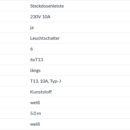
Steckdosenleiste
230V 10A
ja
Leuchtschalter
6
6xT13
längs
T13, 10A, Typ-J
Kunststoff
weiß
5,0 m
weiß