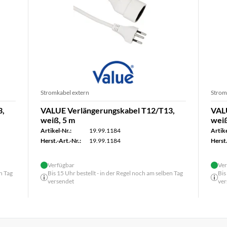
Stromkabel extern
Strom
3,
VALUE Verlängerungskabel T12/T13,
VAL
weiß, 5 m
weiß
Artikel-Nr.:
19.99.1184
Artike
Herst.-Art.-Nr.:
19.99.1184
Herst.
Verfügbar
Ver
n Tag
Bis 15 Uhr bestellt - in der Regel noch am selben Tag
Bis
versendet
ver