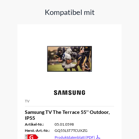
Kompatibel mit
TV
Samsung TV The Terrace 55'' Outdoor,
IP55
Artikel-Nr.:
05.01.0598
Herst.-Art.-Nr.:
GQ55LST7TCUXZG
Produktdatenblatt (PDF)