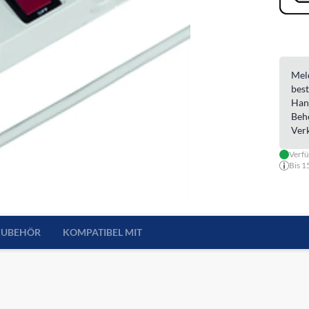
Meld
best
Han
Beh
Ver
Verf
Bis 1
ZUBEHÖR
KOMPATIBEL MIT