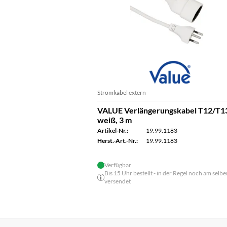
Stromkabel extern
VALUE Verlängerungskabel T12/T1
weiß, 3 m
Artikel-Nr.:
19.99.1183
Herst.-Art.-Nr.:
19.99.1183
Verfügbar
Bis 15 Uhr bestellt - in der Regel noch am selbe
versendet