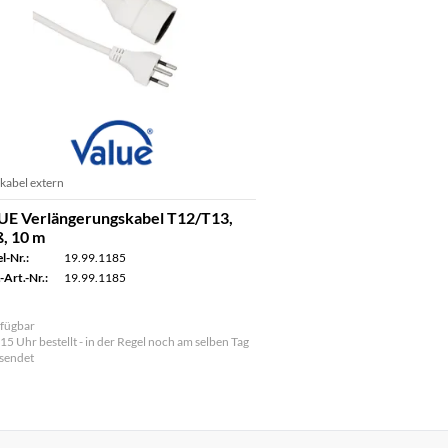
kabel extern
UE Verlängerungskabel T12/T13,
, 10 m
l-Nr.:
19.99.1185
-Art.-Nr.:
19.99.1185
fügbar
 15 Uhr bestellt - in der Regel noch am selben Tag
sendet