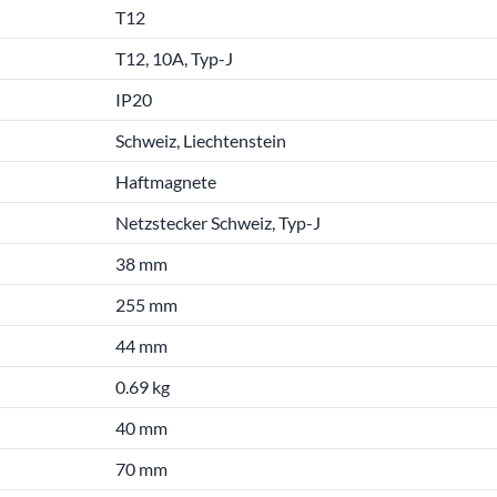
T12
T12, 10A, Typ-J
IP20
Schweiz, Liechtenstein
Haftmagnete
Netzstecker Schweiz, Typ-J
38 mm
255 mm
44 mm
0.69 kg
40 mm
70 mm