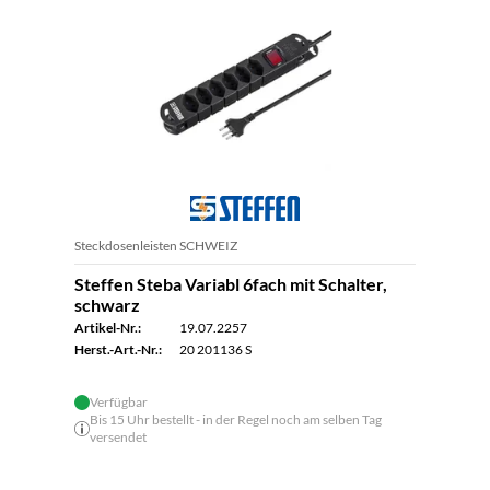
Steckdosenleisten SCHWEIZ
Steffen Steba Variabl 6fach mit Schalter,
schwarz
Artikel-Nr.:
19.07.2257
Herst.-Art.-Nr.:
20 201136 S
Verfügbar
Bis 15 Uhr bestellt - in der Regel noch am selben Tag
versendet