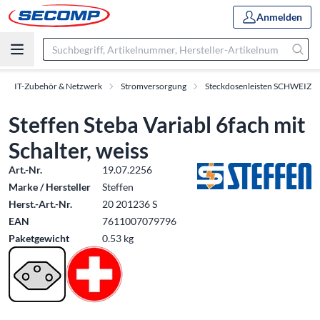
Anmelden
IT-Zubehör & Netzwerk
Stromversorgung
Steckdosenleisten SCHWEIZ
Steffen Steba Variabl 6fach mit
Schalter, weiss
Art.-Nr.
19.07.2256
Marke / Hersteller
Steffen
Herst.-Art.-Nr.
20 201236 S
EAN
7611007079796
Paketgewicht
0.53 kg