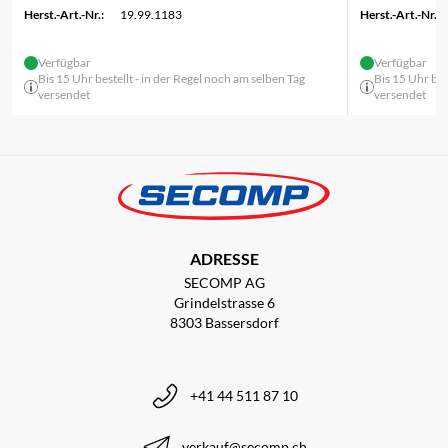
Herst.-Art.-Nr.:
19.99.1183
Herst.-Art.-Nr.:
Verfügbar
Verfügbar
Bis 15 Uhr bestellt - in der Regel noch am selben Tag
Bis 15 Uhr bes
versendet
versendet
ADRESSE
SECOMP AG
Grindelstrasse 6
8303 Bassersdorf
+41 44 511 87 10
verkauf@secomp.ch