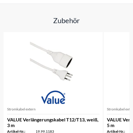
Zubehör
Stromkabel extern
Stromkabel exte
VALUE Verlängerungskabel T12/T13, weiß,
VALUE Verlä
3 m
5 m
Artikel-Nr.:
19.99.1183
Artikel-Nr.: