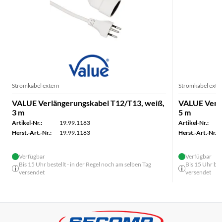
Stromkabel extern
Stromkabel exte
VALUE Verlängerungskabel T12/T13, weiß,
VALUE Verlä
3 m
5 m
Artikel-Nr.:
19.99.1183
Artikel-Nr.:
Herst.-Art.-Nr.:
19.99.1183
Herst.-Art.-Nr.:
Verfügbar
Verfügbar
Bis 15 Uhr bestellt - in der Regel noch am selben Tag
Bis 15 Uhr bes
versendet
versendet