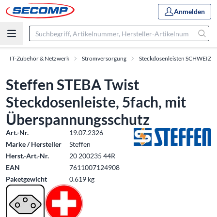
Anmelden
IT-Zubehör & Netzwerk
Stromversorgung
Steckdosenleisten SCHWEIZ
Steffen STEBA Twist
Steckdosenleiste, 5fach, mit
Überspannungsschutz
Art.-Nr.
19.07.2326
Marke / Hersteller
Steffen
Herst.-Art.-Nr.
20 200235 44R
EAN
7611007124908
Paketgewicht
0.619 kg