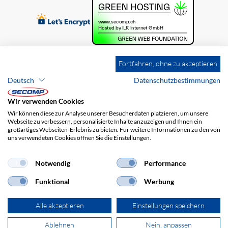
Fortfahren, ohne zu akzeptieren
Deutsch
Datenschutzbestimmungen
Wir verwenden Cookies
Wir können diese zur Analyse unserer Besucherdaten platzieren, um unsere
Webseite zu verbessern, personalisierte Inhalte anzuzeigen und Ihnen ein
großartiges Webseiten-Erlebnis zu bieten. Für weitere Informationen zu den von
uns verwendeten Cookies öffnen Sie die Einstellungen.
Brands
Impressum
AGB
Haftungsausschluss
Datenschutz
Versandkosten
Notwendig
Performance
Funktional
Werbung
Alle akzeptieren
Einstellungen speichern
Ablehnen
Nein, anpassen
© 2026 SECOMP AG. Alle Rechte vorbehalten.