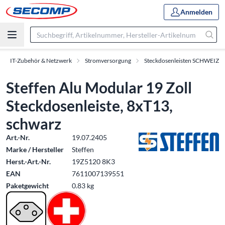
Anmelden
IT-Zubehör & Netzwerk
Stromversorgung
Steckdosenleisten SCHWEIZ
Steffen Alu Modular 19 Zoll
Steckdosenleiste, 8xT13,
schwarz
Art.-Nr.
19.07.2405
Marke / Hersteller
Steffen
Herst.-Art.-Nr.
19Z5120 8K3
EAN
7611007139551
Paketgewicht
0.83 kg