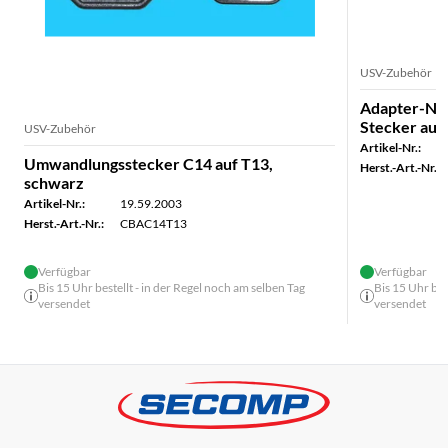
USV-Zubehör
Adapter-Ne
Stecker auf
USV-Zubehör
Artikel-Nr.:
Umwandlungsstecker C14 auf T13,
Herst.-Art.-Nr.:
schwarz
Artikel-Nr.:
19.59.2003
Herst.-Art.-Nr.:
CBAC14T13
Verfügbar
Verfügbar
Bis 15 Uhr bestellt - in der Regel noch am selben Tag
Bis 15 Uhr bes
versendet
versendet