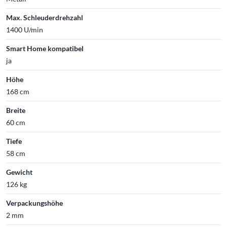
Max. Schleuderdrehzahl
1400 U/min
Smart Home kompatibel
ja
Höhe
168 cm
Breite
60 cm
Tiefe
58 cm
Gewicht
126 kg
Verpackungshöhe
2 mm