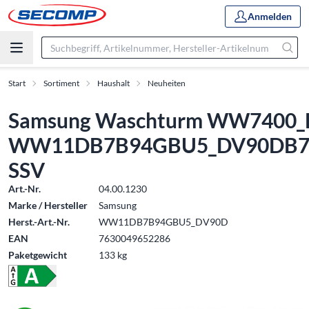
Anmelden
Start
Sortiment
Haushalt
Neuheiten
Samsung Waschturm WW7400_
WW11DB7B94GBU5_DV90DB7
SSV
Art.-Nr.
04.00.1230
Marke / Hersteller
Samsung
Herst.-Art.-Nr.
WW11DB7B94GBU5_DV90D
EAN
7630049652286
Paketgewicht
133 kg