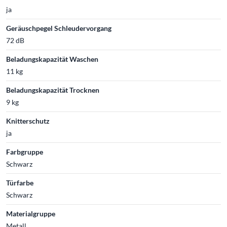
ja
Geräuschpegel Schleudervorgang
72 dB
Beladungskapazität Waschen
11 kg
Beladungskapazität Trocknen
9 kg
Knitterschutz
ja
Farbgruppe
Schwarz
Türfarbe
Schwarz
Materialgruppe
Metall