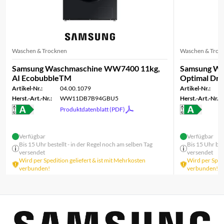
Waschen & Trocknen
Waschen & Troc
Samsung Waschmaschine WW7400 11kg,
Samsung Wäs
AI EcobubbleTM
Optimal Dr
Artikel-Nr.:
04.00.1079
Artikel-Nr.:
Herst.-Art.-Nr.:
WW11DB7B94GBU5
Herst.-Art.-Nr.:
Produktdatenblatt (PDF)
Verfügbar
Verfügbar
Bis 15 Uhr bestellt - in der Regel noch am selben Tag
Bis 15 Uhr bes
versendet
versendet
Wird per Spedition geliefert & ist mit Mehrkosten
Wird per Spedi
verbunden!
verbunden!