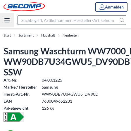
Anmelden
Start
Sortiment
Haushalt
Neuheiten
Samsung Waschturm WW7000_D
WW90DB7U34GWU5_DV90DB7
SSW
Art.-Nr.
04.00.1225
Marke / Hersteller
Samsung
Herst.-Art.-Nr.
WW90DB7U34GWU5_DV90D
EAN
7630049652231
Paketgewicht
126 kg