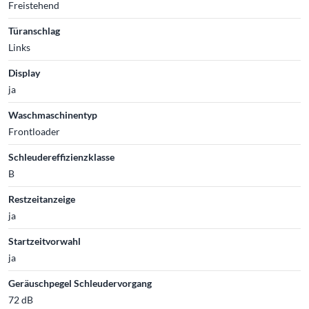
Freistehend
Türanschlag
Links
Display
ja
Waschmaschinentyp
Frontloader
Schleudereffizienzklasse
B
Restzeitanzeige
ja
Startzeitvorwahl
ja
Geräuschpegel Schleudervorgang
72 dB