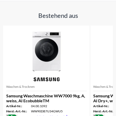
Bestehend aus
Waschen & Trocknen
Waschen & Troc
Samsung Waschmaschine WW7000 9kg, A,
Samsung Wäs
weiss, AI EcobubbleTM
AI Dry+, we
Artikel-Nr.:
04.00.1092
Artikel-Nr.:
Herst.-Art.-Nr.:
WW90DB7U34GWU5
Herst.-Art.-Nr.: