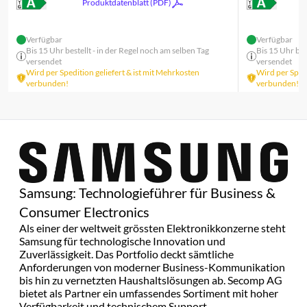
Produktdatenblatt (PDF)
Verfügbar
Verfügbar
Bis 15 Uhr bestellt - in der Regel noch am selben Tag
Bis 15 Uhr bes
versendet
versendet
Wird per Spedition geliefert & ist mit Mehrkosten
Wird per Spedi
verbunden!
verbunden!
Samsung: Technologieführer für Business &
Consumer Electronics
Als einer der weltweit grössten Elektronikkonzerne steht
Samsung für technologische Innovation und
Zuverlässigkeit. Das Portfolio deckt sämtliche
Anforderungen von moderner Business-Kommunikation
bis hin zu vernetzten Haushaltslösungen ab. Secomp AG
bietet als Partner ein umfassendes Sortiment mit hoher
Verfügbarkeit und technischem Support.