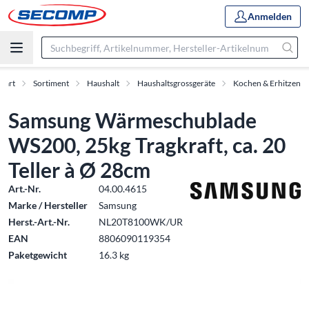
Anmelden
Start
Sortiment
Haushalt
Haushaltsgrossgeräte
Kochen & Erhitzen
Samsung Wärmeschublade
WS200, 25kg Tragkraft, ca. 20
Teller à Ø 28cm
Art.-Nr.
04.00.4615
Marke / Hersteller
Samsung
Herst.-Art.-Nr.
NL20T8100WK/UR
EAN
8806090119354
Paketgewicht
16.3 kg