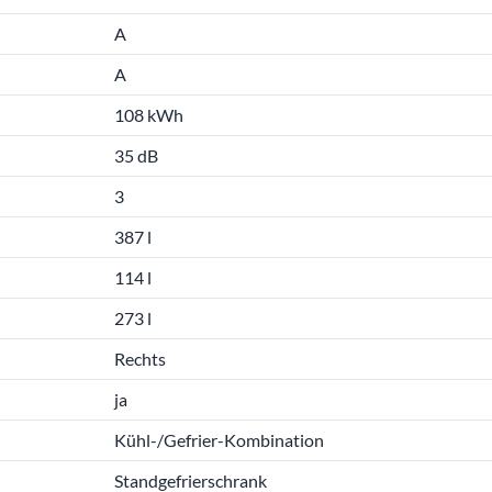
A
A
108 kWh
35 dB
3
387 l
114 l
273 l
Rechts
ja
Kühl-/Gefrier-Kombination
Standgefrierschrank