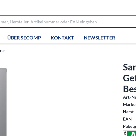
ÜBER SECOMP
KONTAKT
NEWSLETTER
eren
Sa
Ge
Bes
Art.-Nr
Marke 
Herst.-
EAN
Paketg