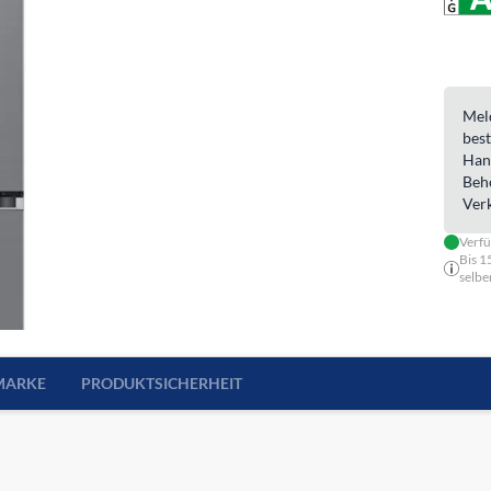
Meld
best
Han
Beh
Ver
Verf
Bis 1
selbe
MARKE
PRODUKTSICHERHEIT