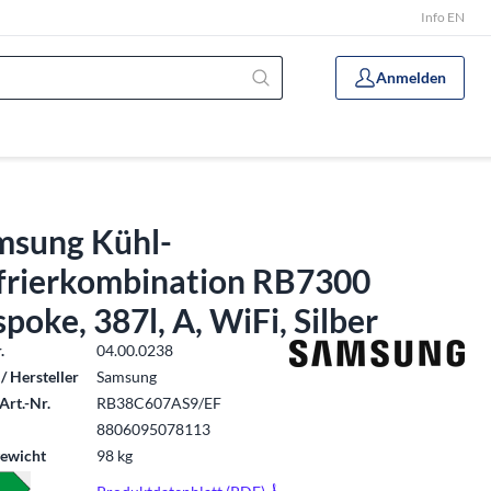
Info EN
Anmelden
msung Kühl-
frierkombination RB7300
poke, 387l, A, WiFi, Silber
.
04.00.0238
/ Hersteller
Samsung
Art.-Nr.
RB38C607AS9/EF
8806095078113
ewicht
98 kg