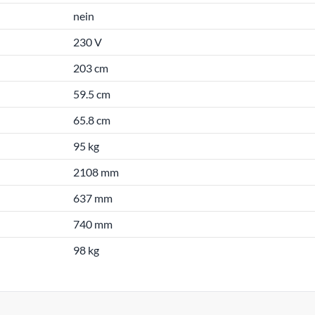
nein
230 V
203 cm
59.5 cm
65.8 cm
95 kg
2108 mm
637 mm
740 mm
98 kg