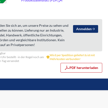
Produktdatenblatt (PDF)
en Sie sich an, um unsere Preise zu sehen und
Anmelden
ellen zu können. Lieferung nur an Industrie,
del, Handwerk, öffentliche Einrichtungen,
örden und vergleichbare Institutionen. Kein
kauf an Privatpersonen!
ügbar
Wird per Spedition geliefert & ist mit
5 Uhr bestellt - in der Regel noch am
Mehrkosten verbunden!
n Tag versendet
PDF herunterladen