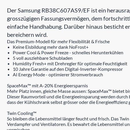
Der Samsung RB38C607AS9/EF ist ein herausragen
grosszügigen Fassungsvermögen, dem fortschrittli
einfache Handhabung. Darüber hinaus besticht er 
bereichern wird.
Das Premium-Modell für mehr Flexibilität & Frische
Keine Eisbildung mehr dank NoFrost+
Power Cool & Power Freeze - schnelles Herunterkühlen
5 voll ausziehbare Schubladen
Humidity Fresh+ mit Drehregler für optimale Feuchtigkeit
10 Jahre Garantie auf den Digital-Inverter-Kompressor
AI Energy Mode - optimierer Stromverbrauch
SpaceMax™ mit A-20% Energieersparnis
Mehr Platz innen, gleiche Masse aussen: SpaceMax™ bietet bi
Dieser Raumvorteil und die Energieeinsparung werden durch 
dass der Kühlschrank selbst grösser oder die Energieeffizienz 
Twin Cooling™
So bleiben die Lebensmittel länger feucht und frisch. Das Tw
Verdampfer und Ventilatoren. Es bewahrt die Lebensmittel un
vermischen.