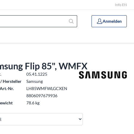
Info EN
Anmelden
msung Flip 85", WMFX
.
05.41.1225
/ Hersteller
Samsung
Art.-Nr.
LH85WMFWLGCXEN
8806097679936
ewicht
78.6 kg