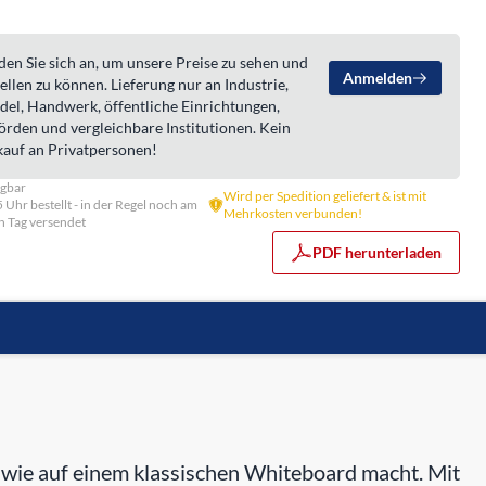
en Sie sich an, um unsere Preise zu sehen und
Anmelden
ellen zu können. Lieferung nur an Industrie,
del, Handwerk, öffentliche Einrichtungen,
örden und vergleichbare Institutionen. Kein
kauf an Privatpersonen!
ügbar
Wird per Spedition geliefert & ist mit
5 Uhr bestellt - in der Regel noch am
Mehrkosten verbunden!
n Tag versendet
PDF herunterladen
h wie auf einem klassischen Whiteboard macht. Mit