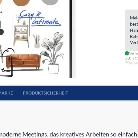
Meld
best
Han
Beh
Ver
Verf
Bis 1
selbe
MARKE
PRODUKTSICHERHEIT
r moderne Meetings, das kreatives Arbeiten so einfac