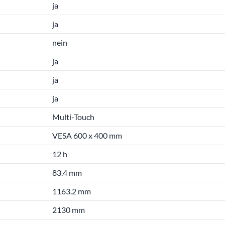
ja
ja
nein
ja
ja
ja
Multi-Touch
VESA 600 x 400 mm
12 h
83.4 mm
1163.2 mm
2130 mm