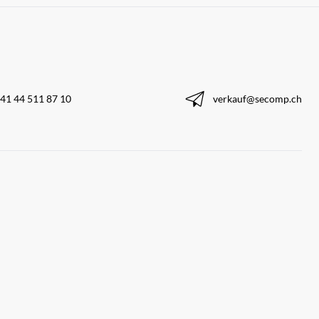
41 44 511 87 10
verkauf@secomp.ch