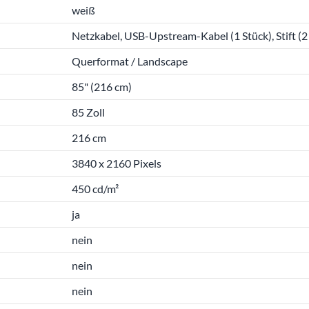
weiß
Netzkabel, USB-Upstream-Kabel (1 Stück), Stift (
Querformat / Landscape
85" (216 cm)
85 Zoll
216 cm
3840 x 2160 Pixels
450 cd/m²
ja
nein
nein
nein