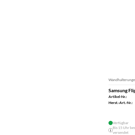
Wandhalterunge
Samsung Fli
Artikel-Nr.:
Herst.-Art.-Nr.:
Verfügbar
Bis 15 Uhr bes
versendet