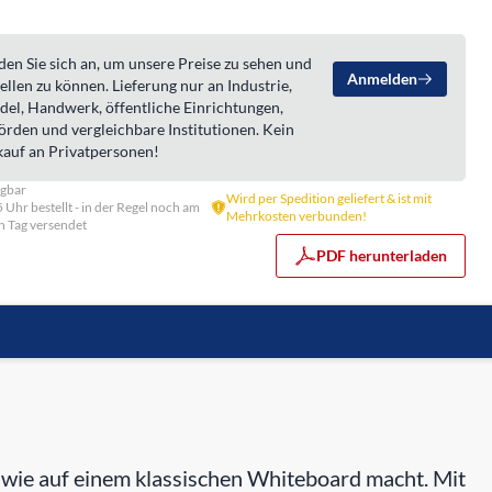
en Sie sich an, um unsere Preise zu sehen und
Anmelden
ellen zu können. Lieferung nur an Industrie,
del, Handwerk, öffentliche Einrichtungen,
örden und vergleichbare Institutionen. Kein
kauf an Privatpersonen!
ügbar
Wird per Spedition geliefert & ist mit
5 Uhr bestellt - in der Regel noch am
Mehrkosten verbunden!
n Tag versendet
PDF herunterladen
h wie auf einem klassischen Whiteboard macht. Mit