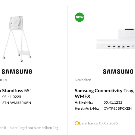
n TV
Neuheiten
p Standfuss 55"
Samsung Connectivity Tray, 
WMFX
05.41.0225
Artikel-Nr.:
05.41.1232
STN-WM55RXEN
Herst.-Art.-Nr.:
CY-TF65BFCXEN
Lieferbar ca. 07.09.2026
tellt - in der Regel noch am selben Tag