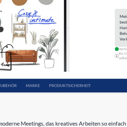
Meld
best
Han
Beh
Ver
Verf
Bis 1
selbe
ZUBEHÖR
MARKE
PRODUKTSICHERHEIT
r moderne Meetings, das kreatives Arbeiten so einfac