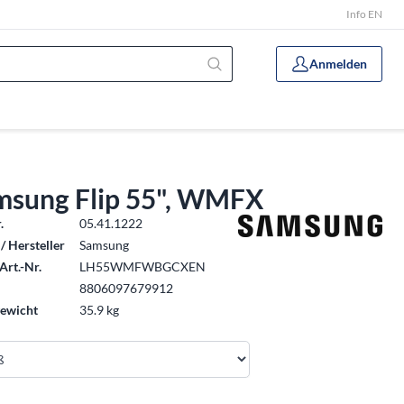
Info EN
Anmelden
msung Flip 55", WMFX
.
05.41.1222
/ Hersteller
Samsung
Art.-Nr.
LH55WMFWBGCXEN
8806097679912
ewicht
35.9 kg