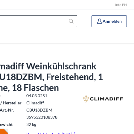
Info EN
Anmelden
imadiff Weinkühlschrank
U18DZBM, Freistehend, 1
e, 18 Flaschen
.
04.03.0251
/ Hersteller
Climadiff
Art.-Nr.
CBU18DZBM
3595320108378
ewicht
32 kg