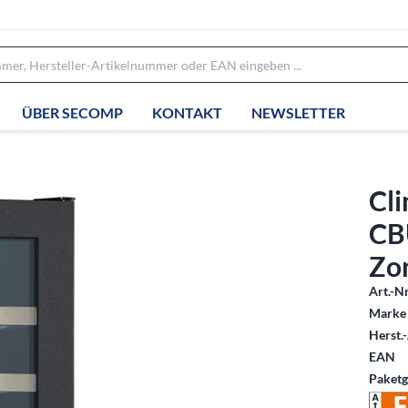
ÜBER SECOMP
KONTAKT
NEWSLETTER
Cl
CB
Zon
Art.-Nr
Marke 
Herst.-
EAN
Paketg