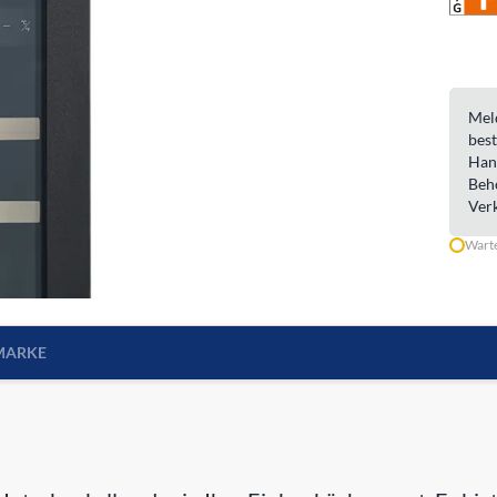
Meld
best
Han
Beh
Ver
Warte
MARKE