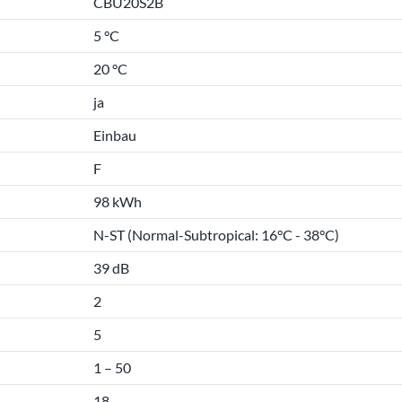
CBU20S2B
5 °C
20 °C
ja
Einbau
F
98 kWh
N-ST (Normal-Subtropical: 16°C - 38°C)
39 dB
2
5
1 – 50
18