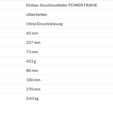
Einbau-Anschlussfelder POWER FRAME
silberfarben
Ohne Einschränkung
42 mm
257 mm
73 mm
423 g
80 mm
100 mm
270 mm
0.43 kg