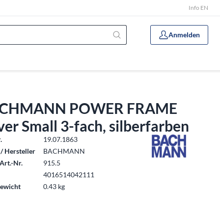
Info EN
Anmelden
CHMANN POWER FRAME
er Small 3-fach, silberfarben
.
19.07.1863
/ Hersteller
BACHMANN
Art.-Nr.
915.5
4016514042111
ewicht
0.43 kg