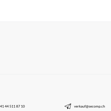
41 44 511 87 10
verkauf@secomp.ch