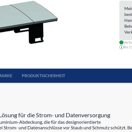
Meld
best
Han
Beh
Ver
Verf
Bis 1
MARKE
PRODUKTSICHERHEIT
sung für die Strom- und Datenversorgung
inium-Abdeckung, die für das designorientierte
 Strom- und Datenanschlüsse vor Staub und Schmutz schützt. Bei