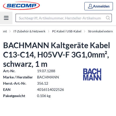
Anmelden
iment
IT-Zubehör & Netzwerk
PC-Kabel / USB-Kabel
Stromkabel extern
BACHMANN Kaltgeräte Kabel
C13-C14, H05VV-F 3G1,0mm²,
schwarz, 1 m
Art.-Nr.
19.07.1288
Marke / Hersteller
BACHMANN
Herst.-Art.-Nr.
356.12
EAN
4016514022526
Paketgewicht
0.106 kg