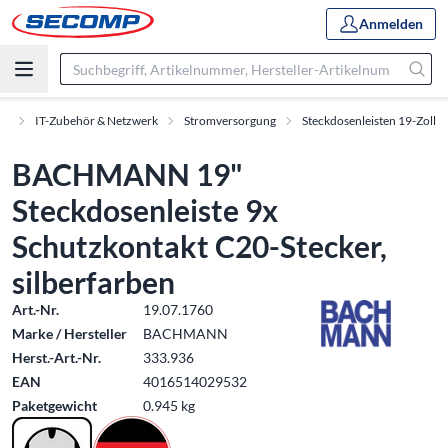
Anmelden
nt
IT-Zubehör & Netzwerk
Stromversorgung
Steckdosenleisten 19-Zoll
BACHMANN 19"
Steckdosenleiste 9x
Schutzkontakt C20-Stecker,
silberfarben
Art.-Nr.
19.07.1760
Marke / Hersteller
BACHMANN
Herst.-Art.-Nr.
333.936
EAN
4016514029532
Paketgewicht
0.945 kg