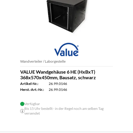
Wandverteiler / Laborgestelle
VALUE Wandgehäuse 6 HE (HxBxT)
368x570x450mm, Bausatz, schwarz
Artikel-Nr.:
26.99.0146
Herst.-Art.-Nr.:
26.99.0146
Verfügbar
Bis 15 Uhr bestellt - in der Regel noch am selben Tag
versendet