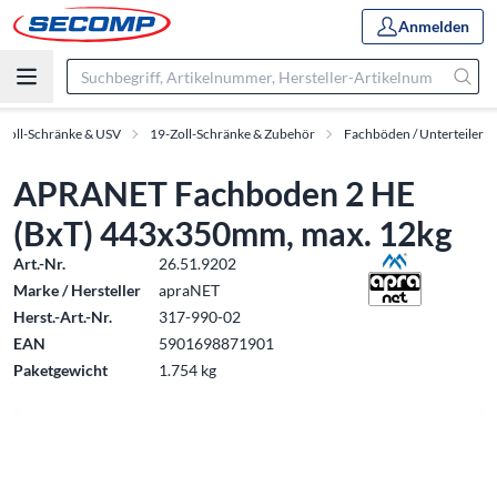
Anmelden
-Zoll-Schränke & USV
19-Zoll-Schränke & Zubehör
Fachböden / Unterteiler
APRANET Fachboden 2 HE
(BxT) 443x350mm, max. 12kg
Art.-Nr.
26.51.9202
Marke / Hersteller
apraNET
Herst.-Art.-Nr.
317-990-02
EAN
5901698871901
Paketgewicht
1.754 kg