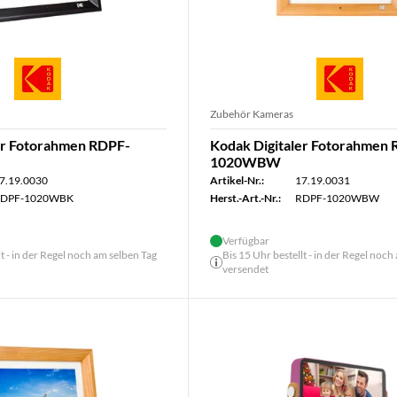
Zubehör Kameras
er Fotorahmen RDPF-
Kodak Digitaler Fotorahmen
1020WBW
7.19.0030
Artikel-Nr.:
17.19.0031
DPF-1020WBK
Herst.-Art.-Nr.:
RDPF-1020WBW
Verfügbar
lt - in der Regel noch am selben Tag
Bis 15 Uhr bestellt - in der Regel noch
versendet