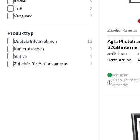
Kodak
9
T'nB
2
Vanguard
1
Zubehör Kameras
Produkttyp
Agfa Photofra
Digitale Bilderrahmen
12
32GB interner
Kamerataschen
1
Artikel-Nr.:
1
Stative
1
Herst.-Art.-Nr.:
A
Zubehör für Actionkameras
1
Verfügbar
Bis 15 Uhr bestel
versendet