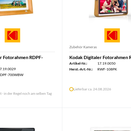
Zubehör Kameras
er Fotorahmen RDPF-
Kodak Digitaler Fotorahmen
Artikel-Nr.:
17.19.0050
7.19.0029
Herst.-Art.-Nr.:
RWF-108PK
DPF-700WBW
Lieferbar ca. 24.08.2026
lt - in der Regel noch am selben Tag