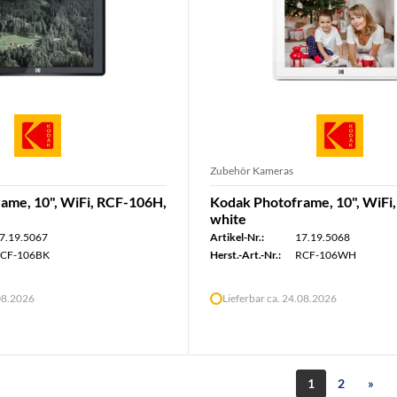
Zubehör Kameras
ame, 10", WiFi, RCF-106H,
Kodak Photoframe, 10", WiFi
white
7.19.5067
Artikel-Nr.:
17.19.5068
CF-106BK
Herst.-Art.-Nr.:
RCF-106WH
.08.2026
Lieferbar ca. 24.08.2026
1
2
»