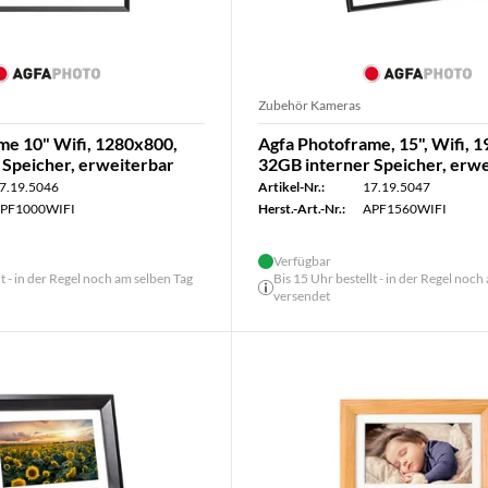
Zubehör Kameras
me 10" Wifi, 1280x800,
Agfa Photoframe, 15", Wifi, 
 Speicher, erweiterbar
32GB interner Speicher, erw
7.19.5046
Artikel-Nr.:
17.19.5047
PF1000WIFI
Herst.-Art.-Nr.:
APF1560WIFI
Verfügbar
lt - in der Regel noch am selben Tag
Bis 15 Uhr bestellt - in der Regel noch
versendet