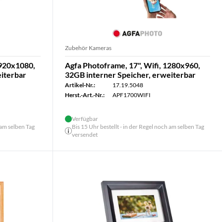
Zubehör Kameras
1920x1080,
Agfa Photoframe, 17", Wifi, 1280x960,
eiterbar
32GB interner Speicher, erweiterbar
Artikel-Nr.:
17.19.5048
Herst.-Art.-Nr.:
APF1700WIFI
Verfügbar
 am selben Tag
Bis 15 Uhr bestellt - in der Regel noch am selben Tag
versendet