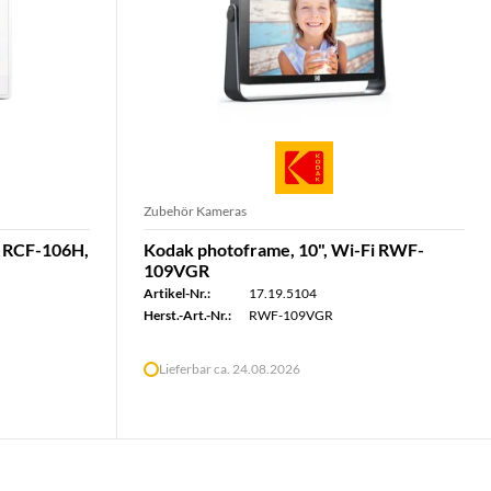
Zubehör Kameras
, RCF-106H,
Kodak photoframe, 10", Wi-Fi RWF-
109VGR
Artikel-Nr.:
17.19.5104
Herst.-Art.-Nr.:
RWF-109VGR
Lieferbar ca. 24.08.2026