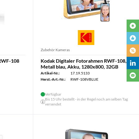
Zubehör Kameras
 RWF-108
Kodak Digitaler Fotorahmen RWF-108,
Metall blau, Akku, 1280x800, 32GB
Artikel-Nr.:
17.19.5133
Herst.-Art.-Nr.:
RWF-108VBLUE
Verfügbar
Bis 15 Uhr bestellt - in der Regel noch am selben Tag
versendet