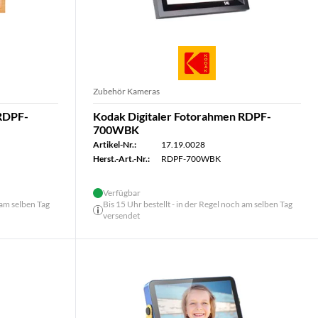
Zubehör Kameras
 RDPF-
Kodak Digitaler Fotorahmen RDPF-
700WBK
Artikel-Nr.:
17.19.0028
Herst.-Art.-Nr.:
RDPF-700WBK
Verfügbar
 am selben Tag
Bis 15 Uhr bestellt - in der Regel noch am selben Tag
versendet