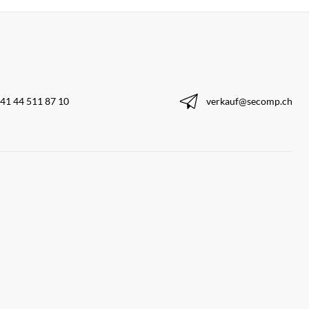
41 44 511 87 10
verkauf@secomp.ch