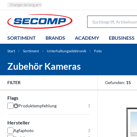
Changer de langue
SORTIMENT
BRANDS
ACADEMY
EBUSINESS
Start
Sortiment
Unterhaltungselektronik
Foto
Zubehör Kameras
FILTER
Gefunden:
15
Flags
Produktempfehlung
1
Hersteller
Agfaphoto
3