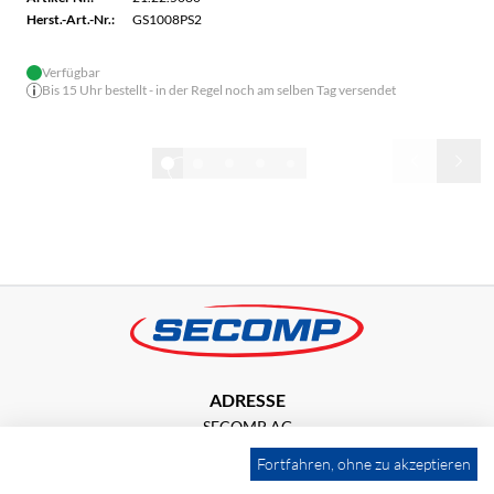
Herst.-Art.-Nr.:
GS1008PS2
Verfügbar
Bis 15 Uhr bestellt - in der Regel noch am selben Tag versendet
1/32
Alle anzeigen
ADRESSE
SECOMP AG
Grindelstrasse 6
Fortfahren, ohne zu akzeptieren
8303 Bassersdorf