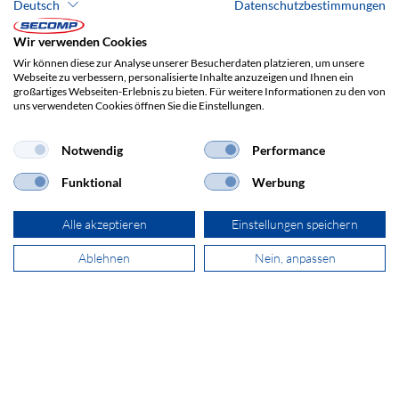
Deutsch
Datenschutzbestimmungen
Wir verwenden Cookies
+41 44 511 87 10
Wir können diese zur Analyse unserer Besucherdaten platzieren, um unsere
Webseite zu verbessern, personalisierte Inhalte anzuzeigen und Ihnen ein
verkauf@secomp.ch
großartiges Webseiten-Erlebnis zu bieten. Für weitere Informationen zu den von
uns verwendeten Cookies öffnen Sie die Einstellungen.
Notwendig
Performance
Funktional
Werbung
Newsletter abonnieren
Alle akzeptieren
Einstellungen speichern
Ablehnen
Nein, anpassen