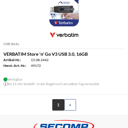
USB Sticks
VERBATIM Store 'n' Go V3 USB 3.0, 16GB
Artikel-Nr.:
15.08.2442
Herst.-Art.-Nr.:
49172
Verfügbar
Bis 15 Uhr bestellt - in der Regel noch am selben Tag versendet
1
»