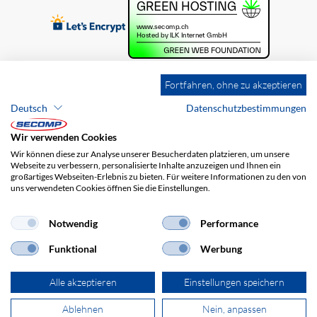
Fortfahren, ohne zu akzeptieren
Deutsch
Datenschutzbestimmungen
Wir verwenden Cookies
Wir können diese zur Analyse unserer Besucherdaten platzieren, um unsere
Webseite zu verbessern, personalisierte Inhalte anzuzeigen und Ihnen ein
großartiges Webseiten-Erlebnis zu bieten. Für weitere Informationen zu den von
uns verwendeten Cookies öffnen Sie die Einstellungen.
Brands
Impressum
AGB
Haftungsausschluss
Datenschutz
Versandkosten
Notwendig
Performance
Funktional
Werbung
Alle akzeptieren
Einstellungen speichern
Ablehnen
Nein, anpassen
© 2026 SECOMP AG. Alle Rechte vorbehalten.