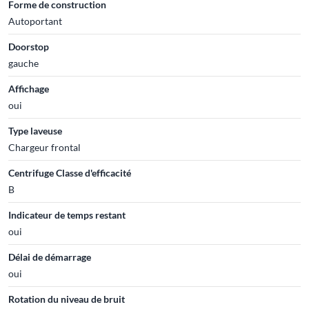
Forme de construction
Autoportant
Doorstop
gauche
Affichage
oui
Type laveuse
Chargeur frontal
Centrifuge Classe d'efficacité
B
Indicateur de temps restant
oui
Délai de démarrage
oui
Rotation du niveau de bruit