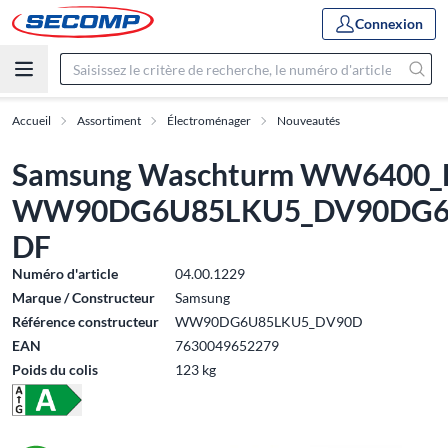
Connexion
Accueil
Assortiment
Électroménager
Nouveautés
Samsung Waschturm WW6400_D
WW90DG6U85LKU5_DV90DG6
DF
Numéro d'article
04.00.1229
Marque / Constructeur
Samsung
Référence constructeur
WW90DG6U85LKU5_DV90D
EAN
7630049652279
Poids du colis
123 kg