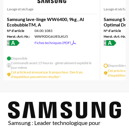
Lavage et séchage
Lavage et séchag
Samsung lave-linge WW6400, 9kg , AI
Samsung Sèc
EcobubbleTM, A
Optimal Dry
N° d'article
04.00.1083
N° d'article
Herst.-Art.-Nr.:
WW90DG6U85LKU5
Herst.-Art.-Nr.:
Fiches techniques (PDF)
Disponible
Commandé avant 15 heures - généralement expédié le
Disponible en
jour même
Cet article es
Cet article est envoyé par transporteur. Des frais
d'expédition p
d'expédition peuvent en résulter!
Samsung : Leader technologique pour