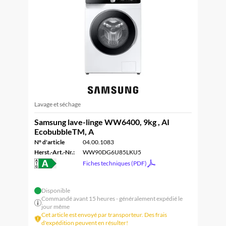
Lavage et séchage
Samsung lave-linge WW6400, 9kg , AI
EcobubbleTM, A
N° d'article
04.00.1083
Herst.-Art.-Nr.:
WW90DG6U85LKU5
Fiches techniques (PDF)
Disponible
Commandé avant 15 heures - généralement expédié le
jour même
Cet article est envoyé par transporteur. Des frais
d'expédition peuvent en résulter!