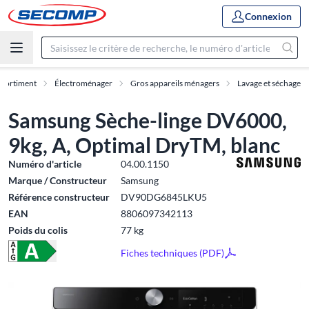
Connexion
ssortiment
Électroménager
Gros appareils ménagers
Lavage et séchage
Samsung Sèche-linge DV6000,
9kg, A, Optimal DryTM, blanc
Numéro d'article
04.00.1150
Marque / Constructeur
Samsung
Référence constructeur
DV90DG6845LKU5
EAN
8806097342113
Poids du colis
77 kg
Fiches techniques (PDF)