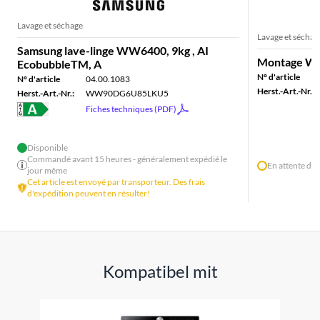
Lavage et séchage
Lavage et séchag
Samsung lave-linge WW6400, 9kg , AI
Montage Was
EcobubbleTM, A
N° d'article
N° d'article
04.00.1083
Herst.-Art.-Nr.:
Herst.-Art.-Nr.:
WW90DG6U85LKU5
Fiches techniques (PDF)
Disponible
Commandé avant 15 heures - généralement expédié le
En attente de 
jour même
Cet article est envoyé par transporteur. Des frais
d'expédition peuvent en résulter!
Kompatibel mit