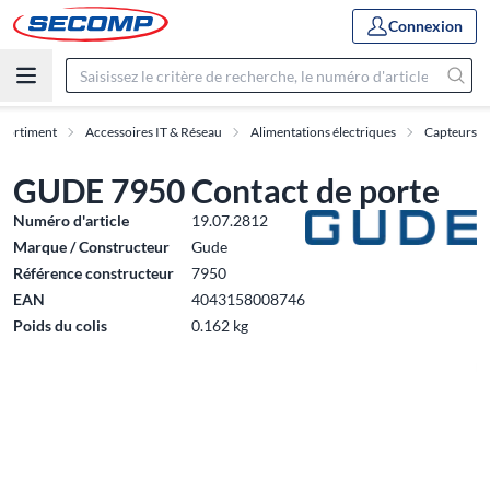
Connexion
sortiment
Accessoires IT & Réseau
Alimentations électriques
Capteurs
GUDE 7950 Contact de porte
Numéro d'article
19.07.2812
Marque / Constructeur
Gude
Référence constructeur
7950
EAN
4043158008746
Poids du colis
0.162 kg