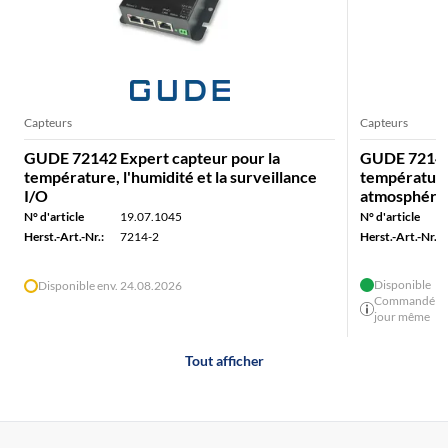
Capteurs
Capteurs
GUDE 72142 Expert capteur pour la
GUDE 72143 
température, l'humidité et la surveillance
température,
I/O
atmosphériqu
N° d'article
19.07.1045
N° d'article
Herst.-Art.-Nr.:
7214-2
Herst.-Art.-Nr.:
Disponible
Disponible env. 24.08.2026
Commandé avan
jour même
Tout afficher