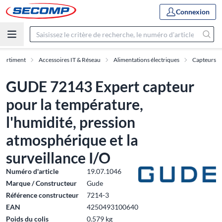
Connexion
sortiment
Accessoires IT & Réseau
Alimentations électriques
Capteurs
GUDE 72143 Expert capteur
pour la température,
l'humidité, pression
atmosphérique et la
surveillance I/O
Numéro d'article
19.07.1046
Marque / Constructeur
Gude
Référence constructeur
7214-3
EAN
4250493100640
Poids du colis
0.579 kg