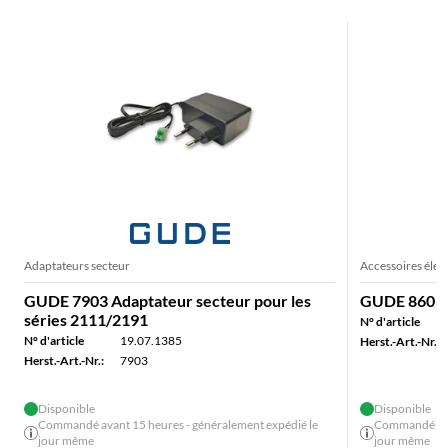
Adaptateurs secteur
Accessoires élec
GUDE 7903 Adaptateur secteur pour les
GUDE 860 Cli
séries 2111/2191
N° d'article
N° d'article
19.07.1385
Herst.-Art.-Nr.:
Herst.-Art.-Nr.:
7903
Disponible
Disponible
Commandé avant 15 heures - généralement expédié le
Commandé avan
jour même
jour même