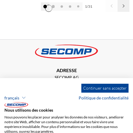
1/31
Alle anzeigen
ADRESSE
SECOMP AG
Rue de Zurich 23a
Continuer sans accepter
2504 Bienne
français
Politique de confidentialité
Nous utilisons des cookies
+41 32 341 80 05
Nous pouvons les placer pour analyser les données de nos visiteurs, améliorer
notre site Web, afficher un contenu personnalisé et vous faire vivre une
ouest@secomp.ch
expérience inoubliable. Pour plus d'informations sur les cookies que nous
utilisons, ouvrez les paramètres.