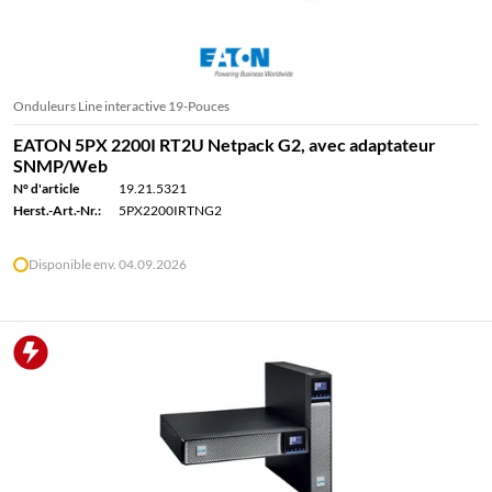
Onduleurs Line interactive 19-Pouces
EATON 5PX 2200I RT2U Netpack G2, avec adaptateur
SNMP/Web
N° d'article
19.21.5321
Herst.-Art.-Nr.:
5PX2200IRTNG2
Disponible env. 04.09.2026