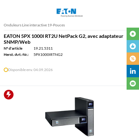
Onduleurs Line interactive 19-Pouces
EATON 5PX 1000I RT2U NetPack G2, avec adaptateur
SNMP/Web
N° d'article
19.21.5311
Herst.-Art.-Nr.:
5PX1000IRTNG2
Disponible env. 04.09.2026