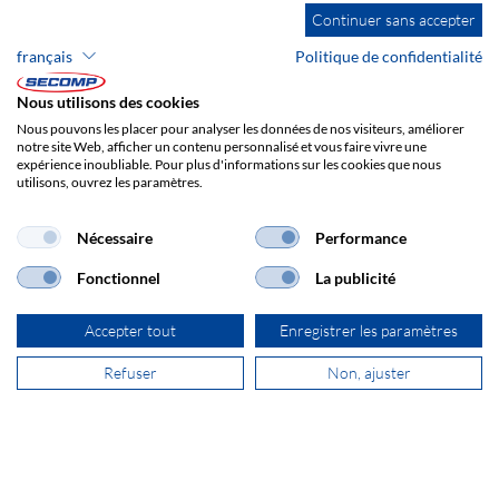
Continuer sans accepter
français
Politique de confidentialité
Nous utilisons des cookies
Nous pouvons les placer pour analyser les données de nos visiteurs, améliorer
notre site Web, afficher un contenu personnalisé et vous faire vivre une
expérience inoubliable. Pour plus d'informations sur les cookies que nous
utilisons, ouvrez les paramètres.
Nécessaire
Performance
Fonctionnel
La publicité
Accepter tout
Enregistrer les paramètres
Refuser
Non, ajuster
Brands
Impression
CGV
Responsabilité
Protection des données
Frais de port