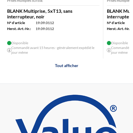
Prises multiples SUISSE
Prises multiples
BLANK Multiprise, 5xT13, sans
BLANK Multi
interrupteur, noir
interrupteur
N° d'article
19.09.0112
N° d'article
Herst.-Art.-Nr.:
19.09.0112
Herst.-Art.-Nr.:
Disponible
Disponible
Commandé avant 15 heures - généralement expédié le
Commandé avan
jour même
jour même
Tout afficher