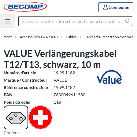
Connexion
rtiment
Accessoires IT & Réseau
Câbles
Câbles d'alimentation externes
VALUE Verlängerungskabel
T12/T13, schwarz, 10 m
Numéro d'article
19.99.1182
Marque / Constructeur
VALUE
Référence constructeur
19.99.1182
EAN
7630049611580
Poids du colis
1 kg
Couleur: