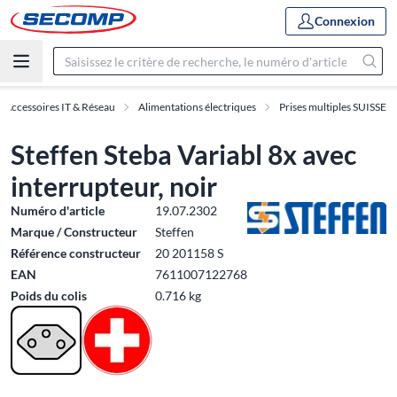
Connexion
Accessoires IT & Réseau
Alimentations électriques
Prises multiples SUISSE
Steffen Steba Variabl 8x avec
interrupteur, noir
Numéro d'article
19.07.2302
Marque / Constructeur
Steffen
Référence constructeur
20 201158 S
EAN
7611007122768
Poids du colis
0.716 kg