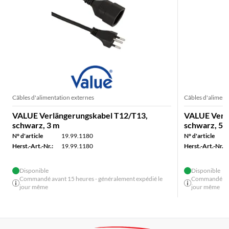
Câbles d'alimentation externes
Câbles d'aliment
VALUE Verlängerungskabel T12/T13,
VALUE Verl
schwarz, 3 m
schwarz, 5 
N° d'article
19.99.1180
N° d'article
Herst.-Art.-Nr.:
19.99.1180
Herst.-Art.-Nr.:
Disponible
Disponible
Commandé avant 15 heures - généralement expédié le
Commandé avan
jour même
jour même