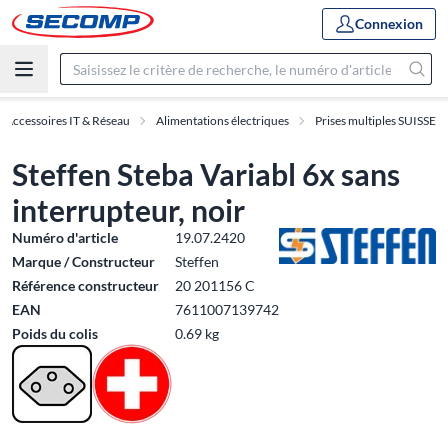
Connexion
Accessoires IT & Réseau
Alimentations électriques
Prises multiples SUISSE
Steffen Steba Variabl 6x sans
interrupteur, noir
Numéro d'article
19.07.2420
Marque / Constructeur
Steffen
Référence constructeur
20 201156 C
EAN
7611007139742
Poids du colis
0.69 kg