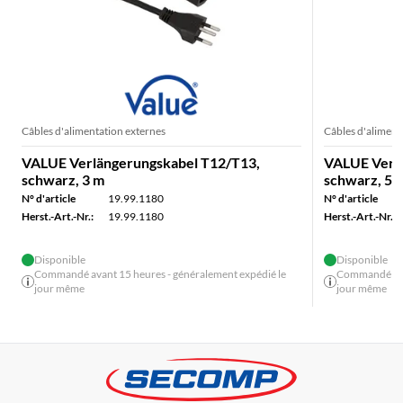
Câbles d'alimentation externes
Câbles d'aliment
VALUE Verlängerungskabel T12/T13,
VALUE Verl
schwarz, 3 m
schwarz, 5 
N° d'article
19.99.1180
N° d'article
Herst.-Art.-Nr.:
19.99.1180
Herst.-Art.-Nr.:
Disponible
Disponible
Commandé avant 15 heures - généralement expédié le
Commandé avan
jour même
jour même