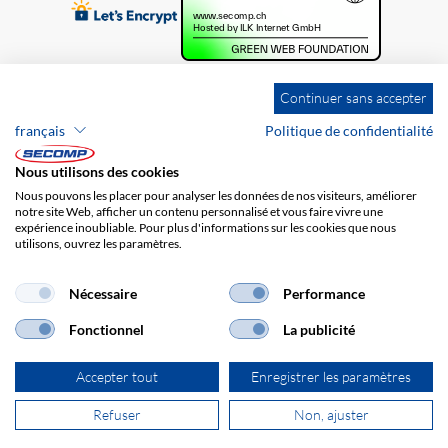
Continuer sans accepter
français
Politique de confidentialité
Nous utilisons des cookies
Nous pouvons les placer pour analyser les données de nos visiteurs, améliorer
notre site Web, afficher un contenu personnalisé et vous faire vivre une
expérience inoubliable. Pour plus d'informations sur les cookies que nous
utilisons, ouvrez les paramètres.
Brands
Impression
CGV
Responsabilité
Protection des données
Frais de port
Nécessaire
Performance
Fonctionnel
La publicité
Accepter tout
Enregistrer les paramètres
Refuser
Non, ajuster
© 2026 SECOMP AG. Tous les droits sont réservés.
powered by polynorm