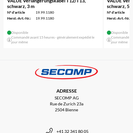
VALUE Verlängerungskabel T12/T13,
VALUE Verl
schwarz, 3 m
schwarz, 5 
N° d'article
19.99.1180
N° d'article
Herst.-Art.-Nr.:
19.99.1180
Herst.-Art.-Nr.:
Disponible
Disponible
Commandé avant 15 heures - généralement expédié le
Commandé avan
jour même
jour même
ADRESSE
SECOMP AG
Rue de Zurich 23a
2504 Bienne
+41 32 341 80 05