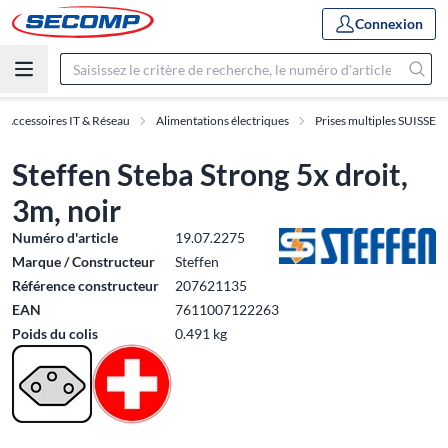
Connexion
Accessoires IT & Réseau
Alimentations électriques
Prises multiples SUISSE
Steffen Steba Strong 5x droit,
3m, noir
Numéro d'article
19.07.2275
Marque / Constructeur
Steffen
Référence constructeur
207621135
EAN
7611007122263
Poids du colis
0.491 kg