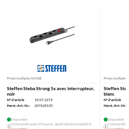
Prises multiples SUISSE
Prises multiples
Steffen Steba Strong 5x avec interrupteur,
Steffen Steb
noir
blanc
N° d'article
19.07.2273
N° d'article
Herst.-Art.-Nr.:
207620135
Herst.-Art.-Nr.:
Disponible
Disponible
Commandé avant 15 heures - généralement expédié le
Commandé avan
jour même
jour même