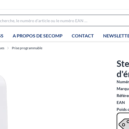
SS
A PROPOS DE SECOMP
CONTACT
NEWSLETT
ues
Prise programmable
Ste
d'é
Numéro
Marque
Référe
EAN
Poids 