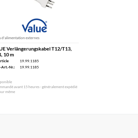
 d'alimentation externes
UE Verlängerungskabel T12/T13,
, 10 m
rticle
19.99.1185
-Art.-Nr.:
19.99.1185
ponible
mandé avant 15 heures - généralement expédié
jour même