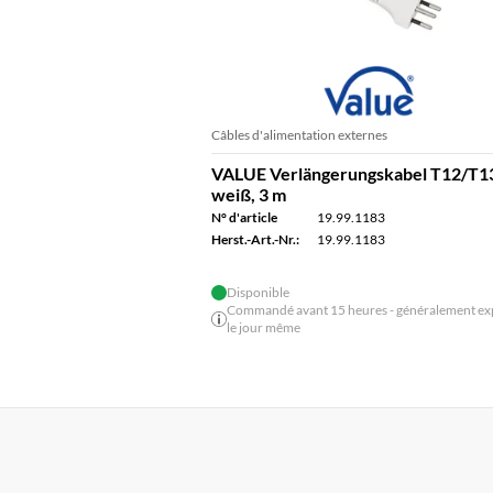
Câbles d'alimentation externes
VALUE Verlängerungskabel T12/T1
weiß, 3 m
N° d'article
19.99.1183
Herst.-Art.-Nr.:
19.99.1183
Disponible
Commandé avant 15 heures - généralement ex
le jour même