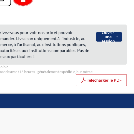
rivez-vous pour voir nos prix et pouvoir
Ouvrir
une
ander. Livraison uniquement à l'industrie, au
session
erce, à l'artisanat, aux institutions publiques,
autorités et aux institutions comparables. Pas de
e aux particuliers !
nible
ndé avant 15 heures - généralement expédié le jour même
Télécharger le PDF