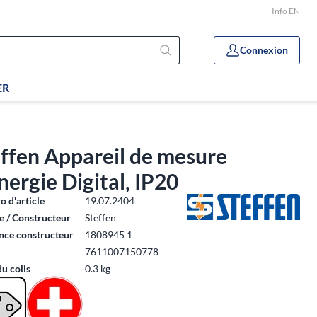
Info EN
Connexion
ER
ffen Appareil de mesure
nergie Digital, IP20
 d'article
19.07.2404
 / Constructeur
Steffen
nce constructeur
1808945 1
7611007150778
du colis
0.3 kg