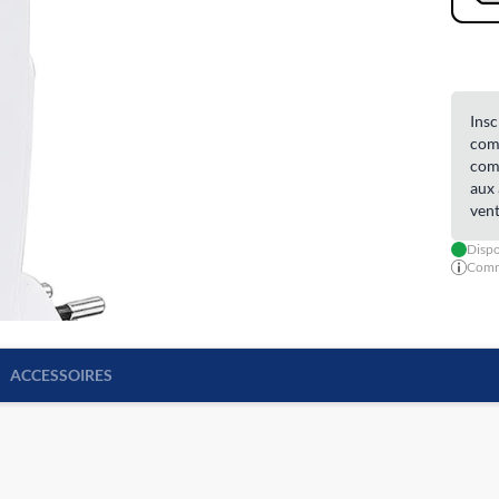
Insc
comm
comm
aux 
vent
Dispo
Comma
ACCESSOIRES