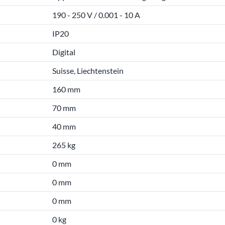
190 - 250 V / 0.001 - 10 A
IP20
Digital
Suisse, Liechtenstein
160 mm
70 mm
40 mm
265 kg
0 mm
0 mm
0 mm
0 kg