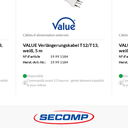
Câbles d'alimentation externes
Câbles
3,
VALUE Verlängerungskabel T12/T13,
VAL
weiß, 5 m
weiß
N° d'article
19.99.1184
N° d'a
Herst.-Art.-Nr.:
19.99.1184
Herst.
Disponible
Dis
pédié
Commandé avant 15 heures - généralement expédié
Com
le jour même
le 