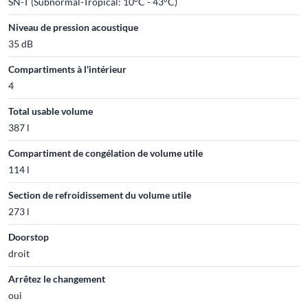
SN-T (Subnormal-Tropical: 10°C - 43°C)
Niveau de pression acoustique
35 dB
Compartiments à l'intérieur
4
Total usable volume
387 l
Compartiment de congélation de volume utile
114 l
Section de refroidissement du volume utile
273 l
Doorstop
droit
Arrêtez le changement
oui