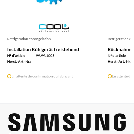
Réfrigération et congélation
Réfrigération et
Installation Kühlgerät freistehend
Rücknahme K
N° d'article
99.99.1003
N° d'article
Herst.-Art.-Nr.:
Herst.-Art.-Nr.:
En attente de confirmation du fabricant
En attente de 