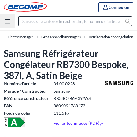
Connexion
Électroménager
Gros appareils ménagers
Réfrigération et congélation
Samsung Réfrigérateur-
Congélateur RB7300 Bespoke,
387l, A, Satin Beige
Numéro d'article
04.00.0228
Marque / Constructeur
Samsung
Référence constructeur
RB38C7B6A39/WS
EAN
8806094768473
Poids du colis
111.5 kg
Fiches techniques (PDF)