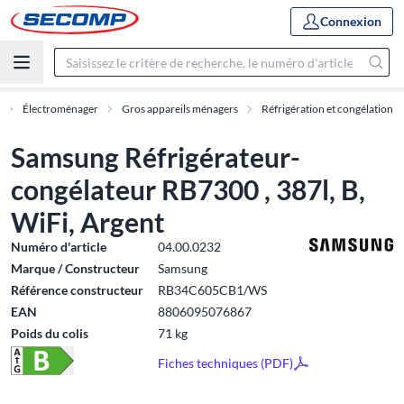
Connexion
Électroménager
Gros appareils ménagers
Réfrigération et congélation
Samsung Réfrigérateur-
congélateur RB7300 , 387l, B,
WiFi, Argent
Numéro d'article
04.00.0232
Marque / Constructeur
Samsung
Référence constructeur
RB34C605CB1/WS
EAN
8806095076867
Poids du colis
71 kg
Fiches techniques (PDF)