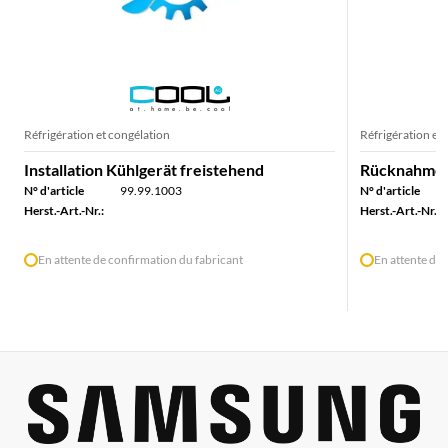
Réfrigération et congélation
Réfrigération et
Installation Kühlgerät freistehend
Rücknahme K
N° d'article
99.99.1003
N° d'article
Herst.-Art.-Nr.:
Herst.-Art.-Nr.:
En attente de confirmation du fabricant
En attente de 