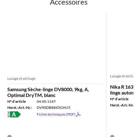
Accessoires
Lavage et séchag
Lavage et séchage
Nika R 163 
Samsung Sèche-linge DV8000, 9kg, A,
linge automa
Optimal DryTM, blanc
N° d'article
N° d'article
04.00.1147
Herst.-Art.-Nr.:
Herst.-Art.-Nr.:
DV90DB8845GHU5
Fiches techniques (PDF)