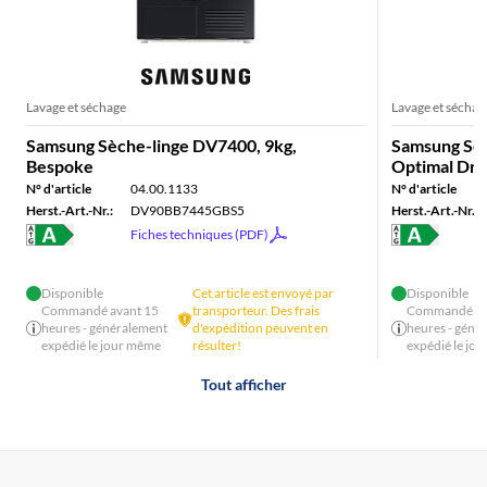
Lavage et séchage
Lavage et séchag
Samsung Sèche-linge DV7400, 9kg,
Samsung Sèc
Bespoke
Optimal Dry
N° d'article
04.00.1133
N° d'article
Herst.-Art.-Nr.:
DV90BB7445GBS5
Herst.-Art.-Nr.:
Fiches techniques (PDF)
Disponible
Cet article est envoyé par
Disponible
Commandé avant 15
transporteur. Des frais
Commandé av
heures - généralement
d'expédition peuvent en
heures - géné
expédié le jour même
résulter!
expédié le jo
Tout afficher