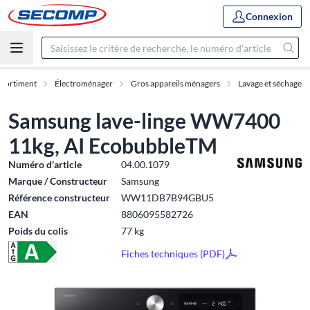
Connexion
ssortiment
Électroménager
Gros appareils ménagers
Lavage et séchage
Samsung lave-linge WW7400
11kg, AI EcobubbleTM
Numéro d'article
04.00.1079
Marque / Constructeur
Samsung
Référence constructeur
WW11DB7B94GBU5
EAN
8806095582726
Poids du colis
77 kg
Fiches techniques (PDF)