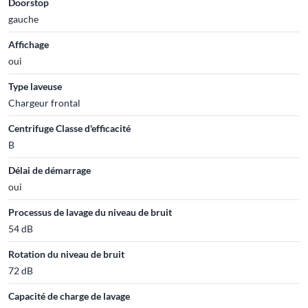
Doorstop
gauche
Affichage
oui
Type laveuse
Chargeur frontal
Centrifuge Classe d'efficacité
B
Délai de démarrage
oui
Processus de lavage du niveau de bruit
54 dB
Rotation du niveau de bruit
72 dB
Capacité de charge de lavage