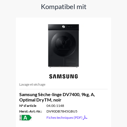
Kompatibel mit
Lavage et séchage
Samsung Sèche-linge DV7400, 9kg, A,
Optimal DryTM, noir
N° d'article
04.00.1148
Herst.-Art.-Nr.:
DV90DB7845GBU5
Fiches techniques (PDF)