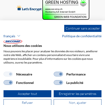
Continuer sans accepter
français
Politique de confidentialité
Nous utilisons des cookies
Nous pouvons les placer pour analyser les données de nos visiteurs, améliorer
notre site Web, afficher un contenu personnalisé et vous faire vivre une
expérience inoubliable. Pour plus d'informations sur les cookies que nous
utilisons, ouvrez les paramètres.
Brands
Impression
CGV
Responsabilité
Protection des données
Frais de port
Nécessaire
Performance
Fonctionnel
La publicité
Accepter tout
Enregistrer les paramètres
Refuser
Non, ajuster
© 2026 SECOMP AG. Tous les droits sont réservés.