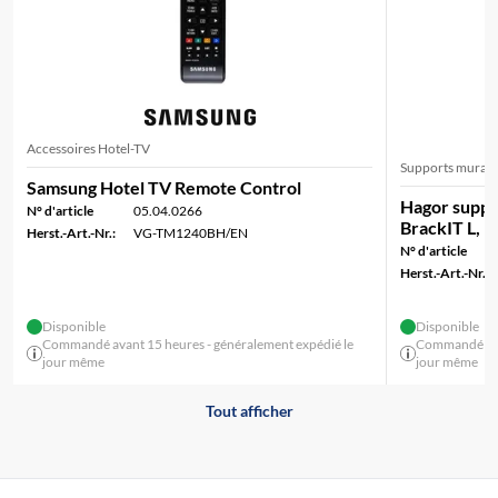
Accessoires Hotel-TV
Supports murau
Samsung Hotel TV Remote Control
Hagor suppor
N° d'article
05.04.0266
BrackIT L, n
Herst.-Art.-Nr.:
VG-TM1240BH/EN
N° d'article
Herst.-Art.-Nr.:
Disponible
Disponible
Commandé avant 15 heures - généralement expédié le
Commandé avan
jour même
jour même
Tout afficher