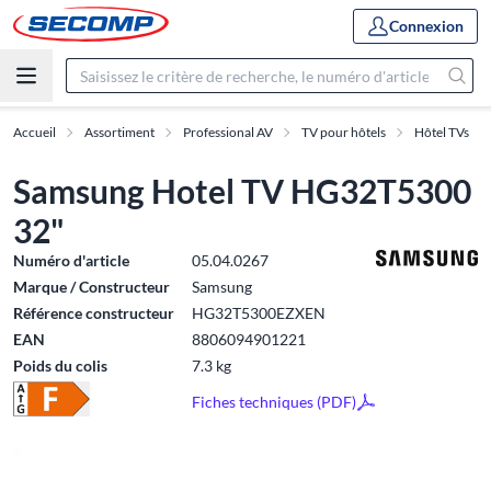
Connexion
Accueil
Assortiment
Professional AV
TV pour hôtels
Hôtel TVs
Samsung Hotel TV HG32T5300
32"
Numéro d'article
05.04.0267
Marque / Constructeur
Samsung
Référence constructeur
HG32T5300EZXEN
EAN
8806094901221
Poids du colis
7.3 kg
Fiches techniques (PDF)