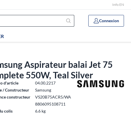
Info EN
Connexion
ER
sung Aspirateur balai Jet 75
plete 550W, Teal Silver
 d'article
04.00.2217
 / Constructeur
Samsung
nce constructeur
VS20B75ACR5/WA
8806095108711
du colis
6.6 kg