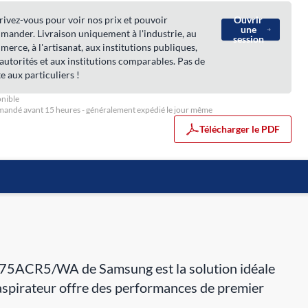
rivez-vous pour voir nos prix et pouvoir
Ouvrir
une
ander. Livraison uniquement à l'industrie, au
session
erce, à l'artisanat, aux institutions publiques,
autorités et aux institutions comparables. Pas de
e aux particuliers !
nible
ndé avant 15 heures - généralement expédié le jour même
Télécharger le PDF
B75ACR5/WA de Samsung est la solution idéale
 aspirateur offre des performances de premier