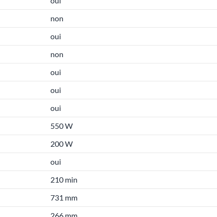
oui
non
oui
non
oui
oui
oui
550 W
200 W
oui
210 min
731 mm
266 mm