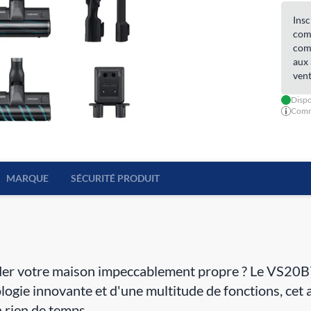
Insc
comm
comm
aux 
vent
Dispo
Comma
MARQUE
SÉCURITÉ PRODUIT
rder votre maison impeccablement propre ? Le VS20
logie innovante et d'une multitude de fonctions, cet
 rien de temps.