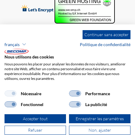
Continuer sans accepter
français
Politique de confidentialité
Nous utilisons des cookies
Nous pouvons les placer pour analyser les données de nos visiteurs, améliorer
notre site Web, afficher un contenu personnalisé et vous faire vivre une
expérience inoubliable. Pour plus d'informations sur les cookies que nous
utilisons, ouvrez les paramètres.
Brands
Impression
CGV
Responsabilité
Protection des données
Frais de port
Nécessaire
Performance
Fonctionnel
La publicité
Accepter tout
Enregistrer les paramètres
Refuser
Non, ajuster
© 2026 SECOMP AG. Tous les droits sont réservés.