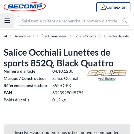
Connexion
cueil
Assortiment
Électroménager
Loisirs/Sports
Lunettes de soleil
Salice Occhiali Lunettes de
sports 852Q, Black Quattro
Numéro d'article
04.10.1230
Marque / Constructeur
Salice Occhiali
Référence constructeur
852-Q-BK
EAN
8023929045794
Poids du colis
0.12 kg
Inscrivez-vous pour voir nos prix et pouvoir commander.