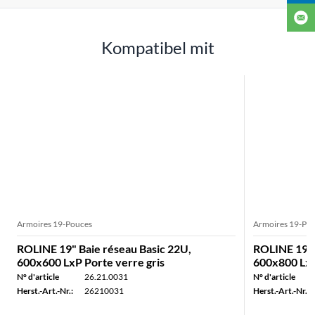
Kompatibel mit
Armoires 19-Pouces
Armoires 19-Po
ROLINE 19" Baie réseau Basic 22U,
ROLINE 19" 
600x600 LxP Porte verre gris
600x800 LxP
N° d'article
26.21.0031
N° d'article
Herst.-Art.-Nr.:
26210031
Herst.-Art.-Nr.: