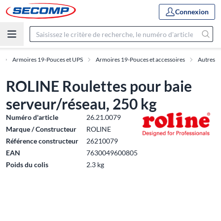
Connexion
Armoires 19-Pouces et UPS
Armoires 19-Pouces et accessoires
Autres
ROLINE Roulettes pour baie
serveur/réseau, 250 kg
Numéro d'article
26.21.0079
Marque / Constructeur
ROLINE
Référence constructeur
26210079
EAN
7630049600805
Poids du colis
2.3 kg