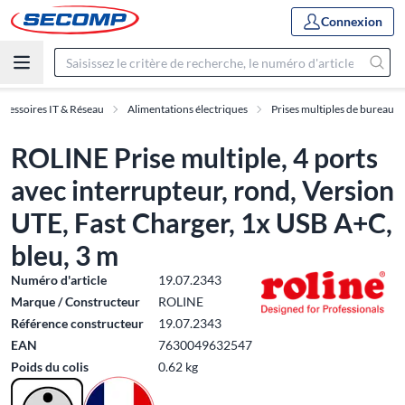
Connexion
ccessoires IT & Réseau
Alimentations électriques
Prises multiples de bureau
ROLINE Prise multiple, 4 ports
avec interrupteur, rond, Version
UTE, Fast Charger, 1x USB A+C,
bleu, 3 m
Numéro d'article
19.07.2343
Marque / Constructeur
ROLINE
Référence constructeur
19.07.2343
EAN
7630049632547
Poids du colis
0.62 kg