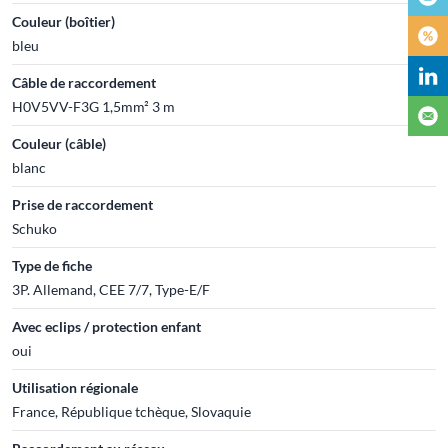
Couleur (boîtier)
bleu
Câble de raccordement
H0V5VV-F3G 1,5mm² 3 m
Couleur (câble)
blanc
Prise de raccordement
Schuko
Type de fiche
3P. Allemand, CEE 7/7, Type-E/F
Avec eclips / protection enfant
oui
Utilisation régionale
France, République tchèque, Slovaquie