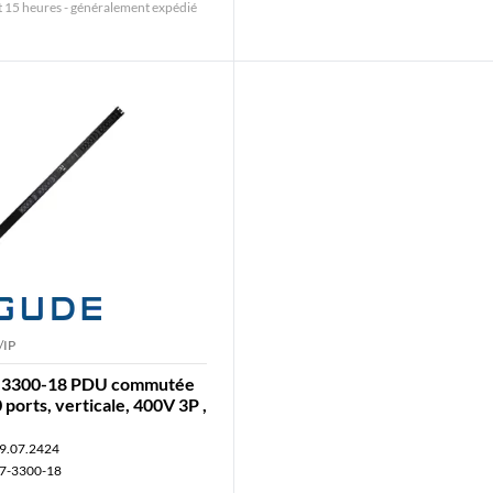
15 heures - généralement expédié
/IP
-3300-18 PDU commutée
 ports, verticale, 400V 3P ,
9.07.2424
7-3300-18