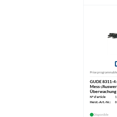
Prise programmabl
GUDE 8311-4 
Mess-/Auswert
Überwachung T
N° d'article
1
Herst.-Art.-Nr.:
8
Disponible