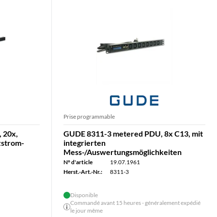
Prise programmable
 20x,
GUDE 8311-3 metered PDU, 8x C13, mit
zstrom-
integrierten
Mess-/Auswertungsmöglichkeiten
N° d'article
19.07.1961
Herst.-Art.-Nr.:
8311-3
Disponible
Commandé avant 15 heures - généralement expédié
le jour même