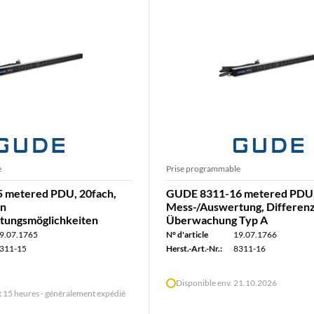
e
Prise programmable
 metered PDU, 20fach,
GUDE 8311-16 metered PDU,
en
Mess-/Auswertung, Differen
tungsmöglichkeiten
Überwachung Typ A
9.07.1765
N° d'article
19.07.1766
311-15
Herst.-Art.-Nr.:
8311-16
Disponible env. 21.10.2026
15 heures - généralement expédié