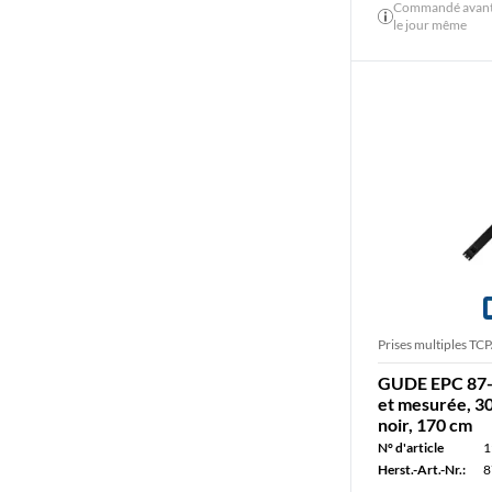
Commandé avant 
le jour même
Prises multiples TCP
GUDE EPC 87
et mesurée, 30
noir, 170 cm
N° d'article
1
Herst.-Art.-Nr.:
8