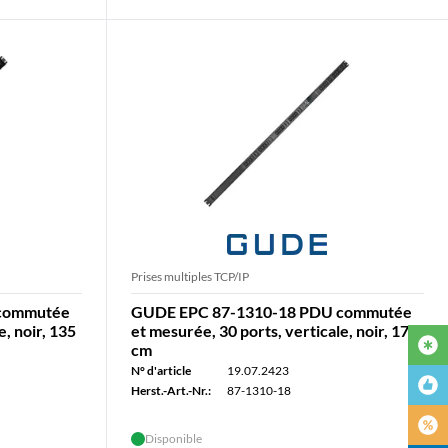
Prises multiples TCP/IP
 commutée
GUDE EPC 87-1310-18 PDU commutée
e, noir, 135
et mesurée, 30 ports, verticale, noir, 170
cm
N° d'article
19.07.2423
Herst.-Art.-Nr.:
87-1310-18
Disponible