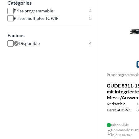
Catégories
Prise programmable
4
Prises multiples TCP/IP
3
Fanions
Disponible
4
Prise programmabl
GUDE 8311-15
mit integriert
Mess-/Auswer
N° d'article
1
Herst.-Art.-Nr.:
8
Disponible
Commandé avant 
le jour même