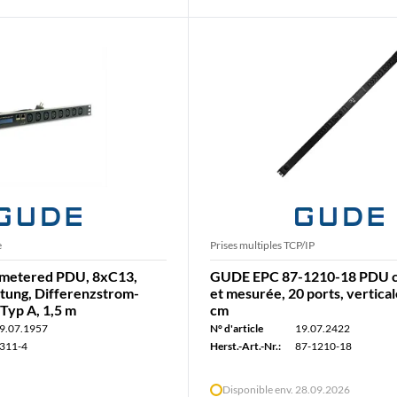
e
Prises multiples TCP/IP
metered PDU, 8xC13,
GUDE EPC 87-1210-18 PDU
ung, Differenzstrom-
et mesurée, 20 ports, vertical
yp A, 1,5 m
cm
9.07.1957
N° d'article
19.07.2422
311-4
Herst.-Art.-Nr.:
87-1210-18
Disponible env. 28.09.2026