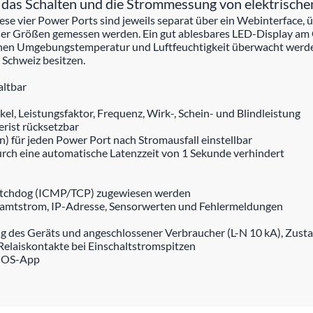
 das Schalten und die Strommessung von elektrische
ese vier Power Ports sind jeweils separat über ein Webinterface, 
scher Größen gemessen werden. Ein gut ablesbares LED-Display am
n Umgebungstemperatur und Luftfeuchtigkeit überwacht werden. D
 Schweiz besitzen.
altbar
, Leistungsfaktor, Frequenz, Wirk-, Schein- und Blindleistung
erist rücksetzbar
) für jeden Power Port nach Stromausfall einstellbar
urch eine automatische Latenzzeit von 1 Sekunde verhindert
atchdog (ICMP/TCP) zugewiesen werden
samtstrom, IP-Adresse, Sensorwerten und Fehlermeldungen
g des Geräts und angeschlossener Verbraucher (L-N 10 kA), Zust
Relaiskontakte bei Einschaltstromspitzen
 iOS-App