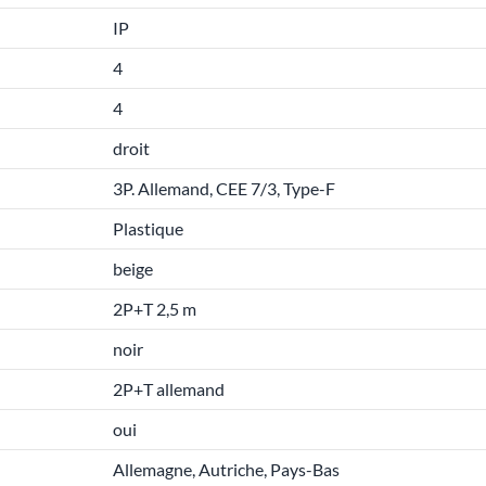
IP
4
4
droit
3P. Allemand, CEE 7/3, Type-F
Plastique
beige
2P+T 2,5 m
noir
2P+T allemand
oui
Allemagne, Autriche, Pays-Bas