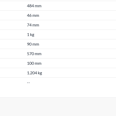
484 mm
46 mm
74 mm
1 kg
90 mm
570 mm
100 mm
1.204 kg
--