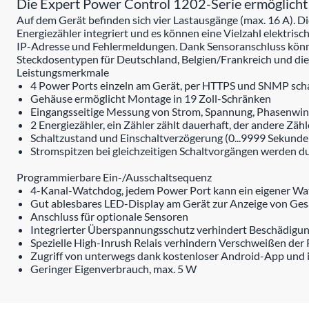
Die Expert Power Control 1202-Serie ermöglicht
Auf dem Gerät befinden sich vier Lastausgänge (max. 16 A). Di
Energiezähler integriert und es können eine Vielzahl elektri
IP-Adresse und Fehlermeldungen. Dank Sensoranschluss könne
Steckdosentypen für Deutschland, Belgien/Frankreich und die
Leistungsmerkmale
4 Power Ports einzeln am Gerät, per HTTPS und SNMP sch
Gehäuse ermöglicht Montage in 19 Zoll-Schränken
Eingangsseitige Messung von Strom, Spannung, Phasenwinkel
2 Energiezähler, ein Zähler zählt dauerhaft, der andere Zähl
Schaltzustand und Einschaltverzögerung (0...9999 Sekunden
Stromspitzen bei gleichzeitigen Schaltvorgängen werden d
Programmierbare Ein-/Ausschaltsequenz
4-Kanal-Watchdog, jedem Power Port kann ein eigener W
Gut ablesbares LED-Display am Gerät zur Anzeige von Ge
Anschluss für optionale Sensoren
Integrierter Überspannungsschutz verhindert Beschädigun
Spezielle High-Inrush Relais verhindern Verschweißen der 
Zugriff von unterwegs dank kostenloser Android-App und
Geringer Eigenverbrauch, max. 5 W