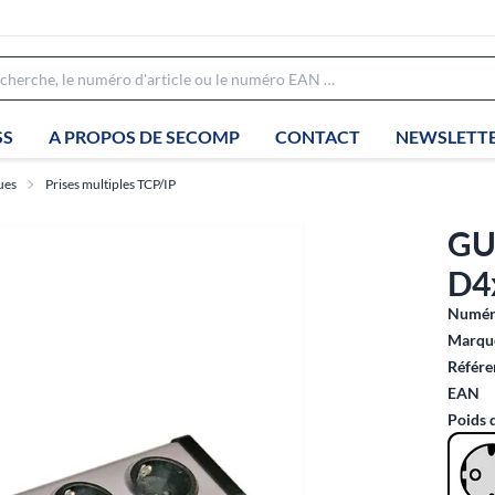
SS
A PROPOS DE SECOMP
CONTACT
NEWSLETT
ues
Prises multiples TCP/IP
GU
D4
Numéro
Marque
Référe
EAN
Poids 