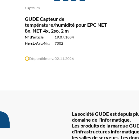
Capteurs
GUDE Capteur de
température/humidité pour EPC NET
8x, NET 4x, 2so, 2 m
N° d'article
19.07.1884
Herst.-Art.-Nr.:
7002
Disponible env. 02.11.2026
La société GUDE est depuis plu
domaine de l'informatique.
Les produits de la marque GUD
d'infrastructures informatiques
les salles de serveurs. Les do