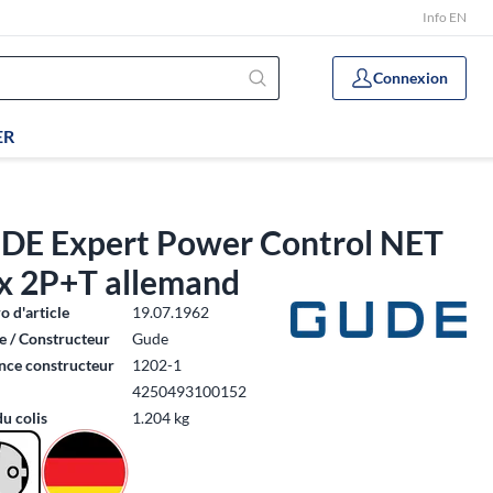
Info EN
Connexion
ER
DE Expert Power Control NET
x 2P+T allemand
 d'article
19.07.1962
 / Constructeur
Gude
nce constructeur
1202-1
4250493100152
du colis
1.204 kg