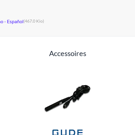
no - Español
(467.0 Kio)
Accessoires