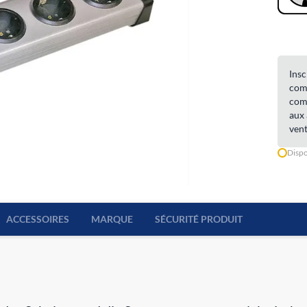
Insc
comm
comm
aux 
vent
Dispo
ACCESSOIRES
MARQUE
SÉCURITÉ PRODUIT