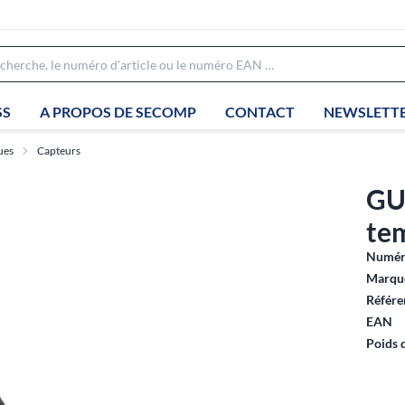
SS
A PROPOS DE SECOMP
CONTACT
NEWSLETT
ues
Capteurs
GU
te
Numéro
Marque
Référe
EAN
Poids 