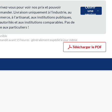
rivez-vous pour voir nos prix et pouvoir
Ouvrir
une
ander. Livraison uniquement à l'industrie, au
session
erce, à l'artisanat, aux institutions publiques,
autorités et aux institutions comparables. Pas de
e aux particuliers !
nible
ndé avant 15 heures - généralement expédié le jour même
Télécharger le PDF