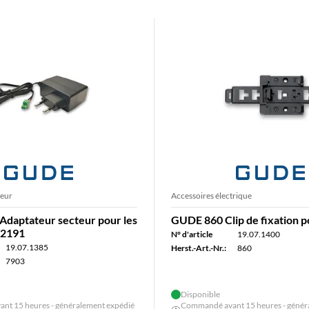
teur
Accessoires électrique
daptateur secteur pour les
GUDE 860 Clip de fixation p
/2191
N° d'article
19.07.1400
19.07.1385
Herst.-Art.-Nr.:
860
7903
Disponible
nt 15 heures - généralement expédié
Commandé avant 15 heures - génér