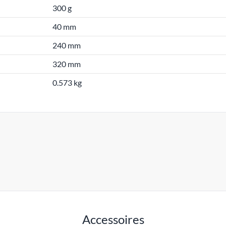
300 g
40 mm
240 mm
320 mm
0.573 kg
Accessoires