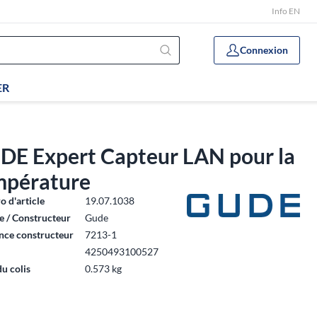
Info EN
Connexion
ER
DE Expert Capteur LAN pour la
mpérature
 d'article
19.07.1038
 / Constructeur
Gude
nce constructeur
7213-1
4250493100527
du colis
0.573 kg