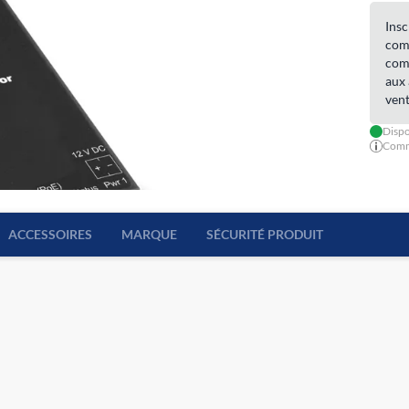
Insc
comm
comm
aux 
vent
Dispo
Comma
ACCESSOIRES
MARQUE
SÉCURITÉ PRODUIT